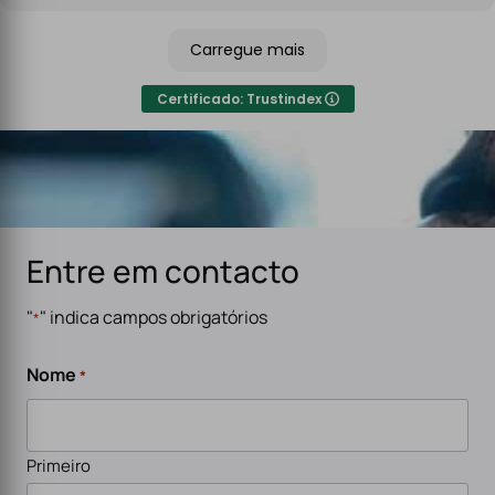
Recomendo sem qualquer hesitação a quem procura
um serviço de eletricidade de confiança,
Carregue mais
especialmente para carregadores de veículos
elétricos. Serviço rápido, eficiente e de alta qualidade.
Certificado: Trustindex
Entre em contacto
"
" indica campos obrigatórios
*
Nome
*
Primeiro