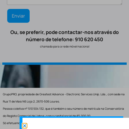
Ou, se preferir, pode contactar-nos através do
número de telefone: 910 620 450
chamada para a rede móvel nacional
GrupoPRO, propriedade de Greatest Advance – Electronic Services Unip. Lda., com sede na
Rua 11 de Maio N6 Loja 2, 2670-506 Loures.
Pessoa coletiva n° 510 504 132, que é também o seu número de matrícula na Conservatória
do Registo Comercial de Lisboa, com o capital social de €5.000,00.
Só efetuamos entregas em Portugal.