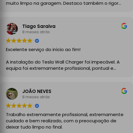
muito limpo na garagem. Destaco também o rigor
técnico e burocrático da equipa da GrupoPRO, que
me entregou a Declaração de Conformidade no final,
garantindo toda a segurança e legalidade.
Tiago Saraiva
Recomendo vivamente!
8 meses atrás
Excelente serviço do início ao fim!
A instalação do Tesla Wall Charger foi impecável. A
equipa foi extremamente profissional, pontual e
demonstrou um grande conhecimento técnico desde
o primeiro momento. Explicaram todo o processo com
clareza, aconselharam a melhor solução para a minha
JOÃO NEVES
instalação elétrica e executaram o trabalho com
8 meses atrás
enorme cuidado.
A instalação ficou perfeita, organizada e totalmente
Trabalho extremamente profissional, extremamente
funcional, com atenção aos detalhes e à segurança.
cuidado e bem realizado, com a preocupação de
No final, deixaram tudo limpo e testado, pronto a usar.
deixar tudo limpo no final.