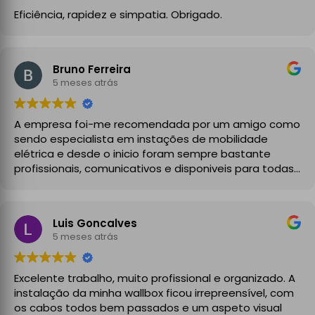
Eficiência, rapidez e simpatia. Obrigado.
Bruno Ferreira
5 meses atrás
A empresa foi-me recomendada por um amigo como
sendo especialista em instações de mobilidade
elétrica e desde o inicio foram sempre bastante
profissionais, comunicativos e disponiveis para todas
as minhas dúvidas.
A instalação de tomada reforçada em garagem
Luis Goncalves
partilhada correu na perfeição e nos prazos
5 meses atrás
combinados, sendo que fizeram toda a limpeza e
explicações necessárias. Recomendado
Excelente trabalho, muito profissional e organizado. A
instalação da minha wallbox ficou irrepreensível, com
os cabos todos bem passados e um aspeto visual