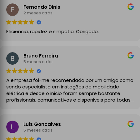
Fernando Dinis
2 meses atrás
Eficiência, rapidez e simpatia. Obrigado.
Bruno Ferreira
5 meses atrás
A empresa foi-me recomendada por um amigo como
sendo especialista em instações de mobilidade
elétrica e desde o inicio foram sempre bastante
profissionais, comunicativos e disponiveis para todas
as minhas dúvidas.
A instalação de tomada reforçada em garagem
Luis Goncalves
partilhada correu na perfeição e nos prazos
5 meses atrás
combinados, sendo que fizeram toda a limpeza e
explicações necessárias. Recomendado