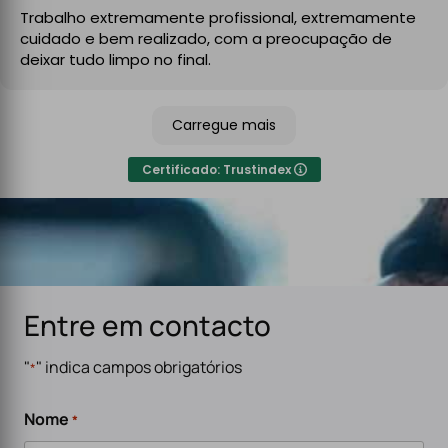
A instalação ficou perfeita, organizada e totalmente
Trabalho extremamente profissional, extremamente
funcional, com atenção aos detalhes e à segurança.
cuidado e bem realizado, com a preocupação de
No final, deixaram tudo limpo e testado, pronto a usar.
deixar tudo limpo no final.
Recomendo sem qualquer hesitação a quem procura
um serviço de eletricidade de confiança,
Carregue mais
especialmente para carregadores de veículos
elétricos. Serviço rápido, eficiente e de alta qualidade.
Certificado: Trustindex
Entre em contacto
"
" indica campos obrigatórios
*
Nome
*