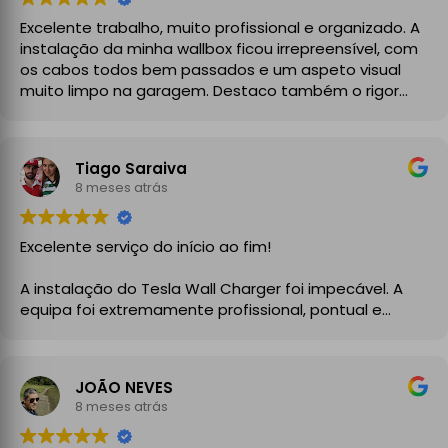
Excelente trabalho, muito profissional e organizado. A
instalação da minha wallbox ficou irrepreensível, com
os cabos todos bem passados e um aspeto visual
muito limpo na garagem. Destaco também o rigor
técnico e burocrático da equipa da GrupoPRO, que
me entregou a Declaração de Conformidade no final,
garantindo toda a segurança e legalidade.
Tiago Saraiva
Recomendo vivamente!
8 meses atrás
Excelente serviço do início ao fim!
A instalação do Tesla Wall Charger foi impecável. A
equipa foi extremamente profissional, pontual e
demonstrou um grande conhecimento técnico desde
o primeiro momento. Explicaram todo o processo com
clareza, aconselharam a melhor solução para a minha
JOÃO NEVES
instalação elétrica e executaram o trabalho com
8 meses atrás
enorme cuidado.