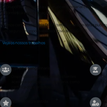
O GrupoPRO pertence a um grupo empresarial com várias val
informática e programação.
Somos certificados pela DGEG, temos alvará de obras publica
um seguro de responsabilidade civil de €100.000.
Veja os nossos trabalhos
Equipa de engenharia
Téc
Disponibilizamos aos nossos clientes
Os 
acesso a serviços de engenharia, como
DG
certificados e projetos.
Qualidade garantida
Exp