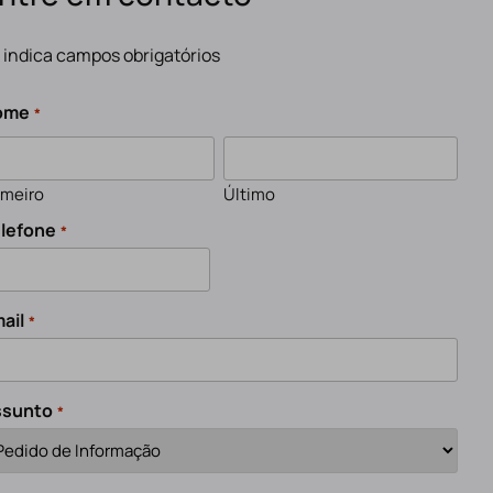
" indica campos obrigatórios
ome
*
imeiro
Último
lefone
*
ail
*
ssunto
*