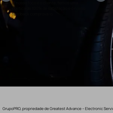
O nosso foco é o cliente, temos uma
Con
politica de 100% de satisfação e o nosso
rea
feedback comprova-o.
GrupoPRO, propriedade de Greatest Advance – Electronic Servic