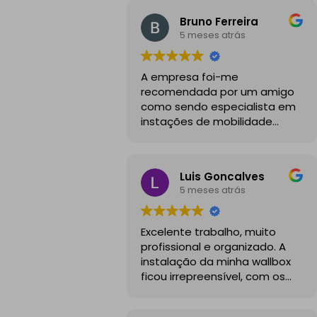
Bruno Ferreira
5 meses atrás
A empresa foi-me
recomendada por um amigo
como sendo especialista em
instações de mobilidade
elétrica e desde o inicio foram
sempre bastante
profissionais, comunicativos e
Luis Goncalves
disponiveis para todas as
5 meses atrás
minhas dúvidas.
A instalação de tomada
Excelente trabalho, muito
reforçada em garagem
profissional e organizado. A
partilhada correu na
instalação da minha wallbox
perfeição e nos prazos
ficou irrepreensível, com os
combinados, sendo que
cabos todos bem passados e
fizeram toda a limpeza e
um aspeto visual muito limpo
explicações necessárias.