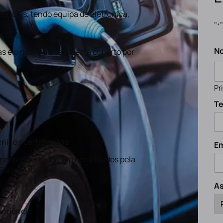
ências, tendo equipa de eletronica,
"
*
N
s e o nosso trabalho está coberto por
Pr
Te
nicos certificados
Em
nossos técnicos são certificados pela
EG e a ANACOM
A
eriência