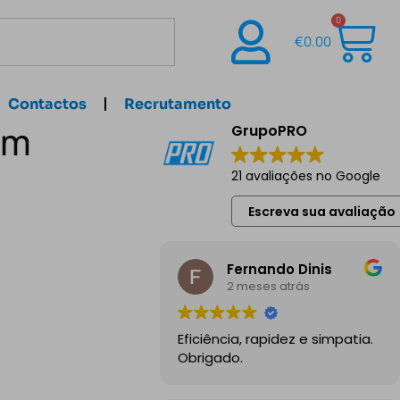
0
€
0.00
Contactos
Recrutamento
em
GrupoPRO
21 avaliações no Google
Escreva sua avaliação
Fernando Dinis
2 meses atrás
Eficiência, rapidez e simpatia.
Obrigado.