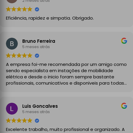
2 meses atrás
Eficiência, rapidez e simpatia. Obrigado.
Bruno Ferreira
5 meses atrás
A empresa foi-me recomendada por um amigo como
sendo especialista em instações de mobilidade
elétrica e desde o inicio foram sempre bastante
profissionais, comunicativos e disponiveis para todas
as minhas dúvidas.
A instalação de tomada reforçada em garagem
Luis Goncalves
partilhada correu na perfeição e nos prazos
5 meses atrás
combinados, sendo que fizeram toda a limpeza e
explicações necessárias. Recomendado
Excelente trabalho, muito profissional e organizado. A