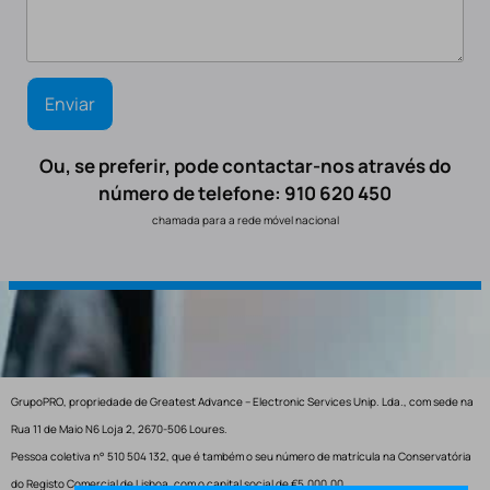
Ou, se preferir, pode contactar-nos através do
número de telefone: 910 620 450
chamada para a rede móvel nacional
GrupoPRO, propriedade de Greatest Advance – Electronic Services Unip. Lda., com sede na
Rua 11 de Maio N6 Loja 2, 2670-506 Loures.
Pessoa coletiva n° 510 504 132, que é também o seu número de matrícula na Conservatória
do Registo Comercial de Lisboa, com o capital social de €5.000,00.