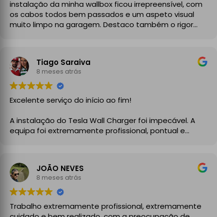
instalação da minha wallbox ficou irrepreensível, com
os cabos todos bem passados e um aspeto visual
muito limpo na garagem. Destaco também o rigor
técnico e burocrático da equipa da GrupoPRO, que
me entregou a Declaração de Conformidade no final,
garantindo toda a segurança e legalidade.
Tiago Saraiva
Recomendo vivamente!
8 meses atrás
Excelente serviço do início ao fim!
A instalação do Tesla Wall Charger foi impecável. A
equipa foi extremamente profissional, pontual e
demonstrou um grande conhecimento técnico desde
o primeiro momento. Explicaram todo o processo com
clareza, aconselharam a melhor solução para a minha
JOÃO NEVES
instalação elétrica e executaram o trabalho com
8 meses atrás
enorme cuidado.
A instalação ficou perfeita, organizada e totalmente
Trabalho extremamente profissional, extremamente
funcional, com atenção aos detalhes e à segurança.
cuidado e bem realizado, com a preocupação de