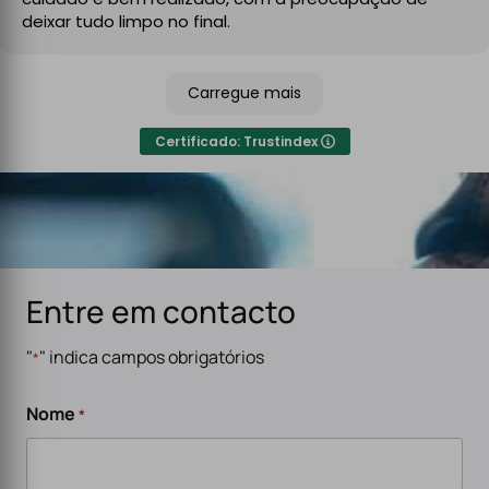
No final, deixaram tudo limpo e testado, pronto a usar.
deixar tudo limpo no final.
Recomendo sem qualquer hesitação a quem procura
um serviço de eletricidade de confiança,
Carregue mais
especialmente para carregadores de veículos
elétricos. Serviço rápido, eficiente e de alta qualidade.
Certificado: Trustindex
Entre em contacto
"
" indica campos obrigatórios
*
Nome
*