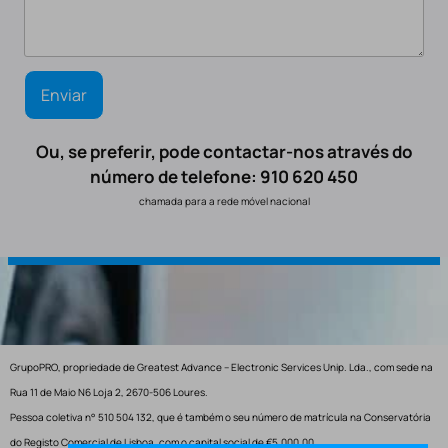
Ou, se preferir, pode contactar-nos através do
número de telefone: 910 620 450
chamada para a rede móvel nacional
GrupoPRO, propriedade de Greatest Advance – Electronic Services Unip. Lda., com sede na
Rua 11 de Maio N6 Loja 2, 2670-506 Loures.
Pessoa coletiva n° 510 504 132, que é também o seu número de matrícula na Conservatória
do Registo Comercial de Lisboa, com o capital social de €5.000,00.