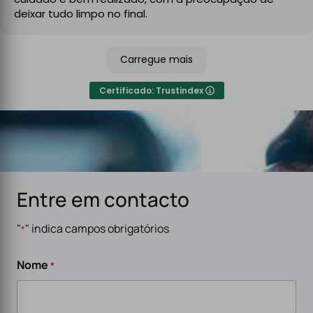
No final, deixaram tudo limpo e testado, pronto a usar.
deixar tudo limpo no final.
Recomendo sem qualquer hesitação a quem procura
um serviço de eletricidade de confiança,
Carregue mais
especialmente para carregadores de veículos
elétricos. Serviço rápido, eficiente e de alta qualidade.
Certificado: Trustindex
Entre em contacto
"
" indica campos obrigatórios
*
Nome
*