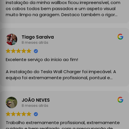
instalação da minha wallbox ficou irrepreensível, com
os cabos todos bem passados e um aspeto visual
muito limpo na garagem. Destaco também o rigor
técnico e burocrático da equipa da GrupoPRO, que
me entregou a Declaração de Conformidade no final,
garantindo toda a segurança e legalidade.
Tiago Saraiva
Recomendo vivamente!
8 meses atrás
Excelente serviço do início ao fim!
A instalação do Tesla Wall Charger foi impecável. A
equipa foi extremamente profissional, pontual e
demonstrou um grande conhecimento técnico desde
o primeiro momento. Explicaram todo o processo com
clareza, aconselharam a melhor solução para a minha
JOÃO NEVES
instalação elétrica e executaram o trabalho com
8 meses atrás
enorme cuidado.
A instalação ficou perfeita, organizada e totalmente
Trabalho extremamente profissional, extremamente
funcional, com atenção aos detalhes e à segurança.
cuidado e bem realizado, com a preocupação de