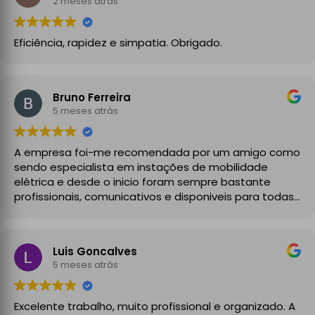
2 meses atrás
Eficiência, rapidez e simpatia. Obrigado.
Bruno Ferreira
5 meses atrás
A empresa foi-me recomendada por um amigo como
sendo especialista em instações de mobilidade
elétrica e desde o inicio foram sempre bastante
profissionais, comunicativos e disponiveis para todas
as minhas dúvidas.
A instalação de tomada reforçada em garagem
Luis Goncalves
partilhada correu na perfeição e nos prazos
5 meses atrás
combinados, sendo que fizeram toda a limpeza e
explicações necessárias. Recomendado
Excelente trabalho, muito profissional e organizado. A