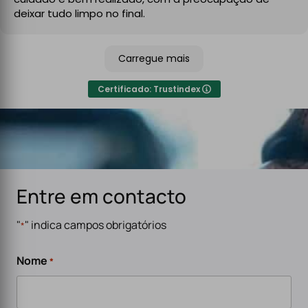
No final, deixaram tudo limpo e testado, pronto a usar.
deixar tudo limpo no final.
Recomendo sem qualquer hesitação a quem procura
um serviço de eletricidade de confiança,
Carregue mais
especialmente para carregadores de veículos
elétricos. Serviço rápido, eficiente e de alta qualidade.
Certificado: Trustindex
Entre em contacto
"
" indica campos obrigatórios
*
Nome
*