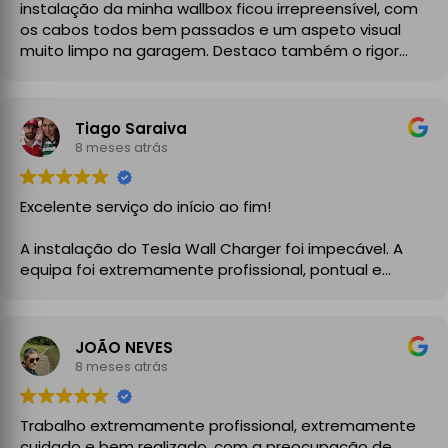
instalação da minha wallbox ficou irrepreensível, com
os cabos todos bem passados e um aspeto visual
muito limpo na garagem. Destaco também o rigor
técnico e burocrático da equipa da GrupoPRO, que
me entregou a Declaração de Conformidade no final,
garantindo toda a segurança e legalidade.
Tiago Saraiva
Recomendo vivamente!
8 meses atrás
Excelente serviço do início ao fim!
A instalação do Tesla Wall Charger foi impecável. A
equipa foi extremamente profissional, pontual e
demonstrou um grande conhecimento técnico desde
o primeiro momento. Explicaram todo o processo com
clareza, aconselharam a melhor solução para a minha
JOÃO NEVES
instalação elétrica e executaram o trabalho com
8 meses atrás
enorme cuidado.
A instalação ficou perfeita, organizada e totalmente
Trabalho extremamente profissional, extremamente
funcional, com atenção aos detalhes e à segurança.
cuidado e bem realizado, com a preocupação de