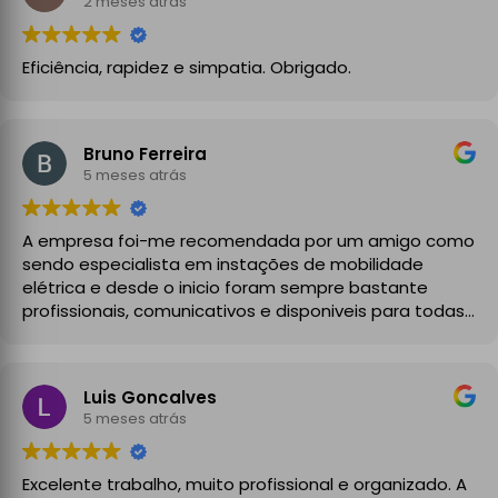
2 meses atrás
Eficiência, rapidez e simpatia. Obrigado.
Bruno Ferreira
5 meses atrás
A empresa foi-me recomendada por um amigo como
sendo especialista em instações de mobilidade
elétrica e desde o inicio foram sempre bastante
profissionais, comunicativos e disponiveis para todas
as minhas dúvidas.
A instalação de tomada reforçada em garagem
Luis Goncalves
partilhada correu na perfeição e nos prazos
5 meses atrás
combinados, sendo que fizeram toda a limpeza e
explicações necessárias. Recomendado
Excelente trabalho, muito profissional e organizado. A