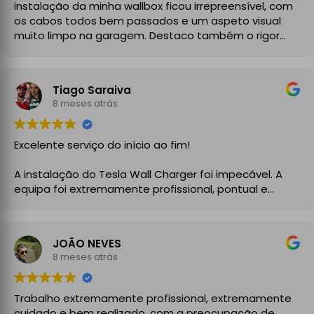
instalação da minha wallbox ficou irrepreensível, com
os cabos todos bem passados e um aspeto visual
muito limpo na garagem. Destaco também o rigor
técnico e burocrático da equipa da GrupoPRO, que
me entregou a Declaração de Conformidade no final,
garantindo toda a segurança e legalidade.
Tiago Saraiva
Recomendo vivamente!
8 meses atrás
Excelente serviço do início ao fim!
A instalação do Tesla Wall Charger foi impecável. A
equipa foi extremamente profissional, pontual e
demonstrou um grande conhecimento técnico desde
o primeiro momento. Explicaram todo o processo com
clareza, aconselharam a melhor solução para a minha
JOÃO NEVES
instalação elétrica e executaram o trabalho com
8 meses atrás
enorme cuidado.
A instalação ficou perfeita, organizada e totalmente
Trabalho extremamente profissional, extremamente
funcional, com atenção aos detalhes e à segurança.
cuidado e bem realizado, com a preocupação de