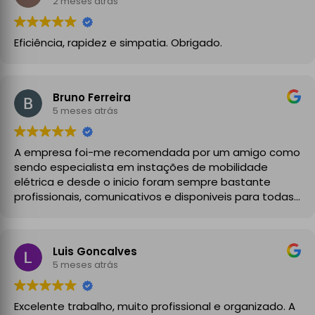
2 meses atrás
Eficiência, rapidez e simpatia. Obrigado.
Bruno Ferreira
5 meses atrás
A empresa foi-me recomendada por um amigo como
sendo especialista em instações de mobilidade
elétrica e desde o inicio foram sempre bastante
profissionais, comunicativos e disponiveis para todas
as minhas dúvidas.
A instalação de tomada reforçada em garagem
Luis Goncalves
partilhada correu na perfeição e nos prazos
5 meses atrás
combinados, sendo que fizeram toda a limpeza e
explicações necessárias. Recomendado
Excelente trabalho, muito profissional e organizado. A