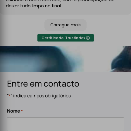
No final, deixaram tudo limpo e testado, pronto a usar.
deixar tudo limpo no final.
Recomendo sem qualquer hesitação a quem procura
um serviço de eletricidade de confiança,
Carregue mais
especialmente para carregadores de veículos
elétricos. Serviço rápido, eficiente e de alta qualidade.
Certificado: Trustindex
Entre em contacto
"
" indica campos obrigatórios
*
Nome
*