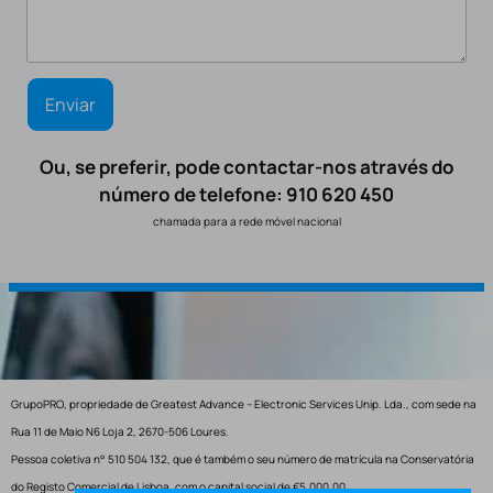
Ou, se preferir, pode contactar-nos através do
número de telefone: 910 620 450
chamada para a rede móvel nacional
GrupoPRO, propriedade de Greatest Advance – Electronic Services Unip. Lda., com sede na
Rua 11 de Maio N6 Loja 2, 2670-506 Loures.
Pessoa coletiva n° 510 504 132, que é também o seu número de matrícula na Conservatória
do Registo Comercial de Lisboa, com o capital social de €5.000,00.