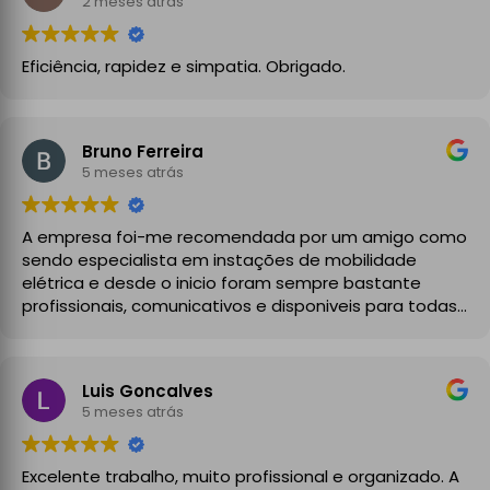
2 meses atrás
Eficiência, rapidez e simpatia. Obrigado.
Bruno Ferreira
5 meses atrás
A empresa foi-me recomendada por um amigo como
sendo especialista em instações de mobilidade
elétrica e desde o inicio foram sempre bastante
profissionais, comunicativos e disponiveis para todas
as minhas dúvidas.
A instalação de tomada reforçada em garagem
Luis Goncalves
partilhada correu na perfeição e nos prazos
5 meses atrás
combinados, sendo que fizeram toda a limpeza e
explicações necessárias. Recomendado
Excelente trabalho, muito profissional e organizado. A