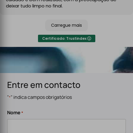
No final, deixaram tudo limpo e testado, pronto a usar.
deixar tudo limpo no final.
Recomendo sem qualquer hesitação a quem procura
um serviço de eletricidade de confiança,
Carregue mais
especialmente para carregadores de veículos
elétricos. Serviço rápido, eficiente e de alta qualidade.
Certificado: Trustindex
Entre em contacto
"
" indica campos obrigatórios
*
Nome
*