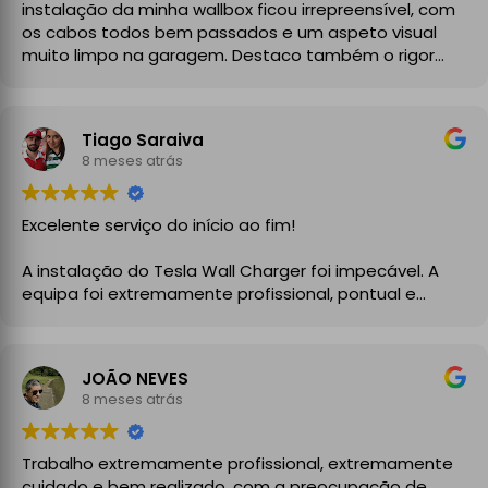
instalação da minha wallbox ficou irrepreensível, com
os cabos todos bem passados e um aspeto visual
muito limpo na garagem. Destaco também o rigor
técnico e burocrático da equipa da GrupoPRO, que
me entregou a Declaração de Conformidade no final,
garantindo toda a segurança e legalidade.
Tiago Saraiva
Recomendo vivamente!
8 meses atrás
Excelente serviço do início ao fim!
A instalação do Tesla Wall Charger foi impecável. A
equipa foi extremamente profissional, pontual e
demonstrou um grande conhecimento técnico desde
o primeiro momento. Explicaram todo o processo com
clareza, aconselharam a melhor solução para a minha
JOÃO NEVES
instalação elétrica e executaram o trabalho com
8 meses atrás
enorme cuidado.
A instalação ficou perfeita, organizada e totalmente
Trabalho extremamente profissional, extremamente
funcional, com atenção aos detalhes e à segurança.
cuidado e bem realizado, com a preocupação de