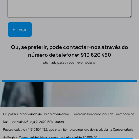
Ou, se preferir, pode contactar-nos através do
número de telefone: 910 620 450
chamada para a rede móvel nacional
GrupoPRO, propriedade de Greatest Advance – Electronic Services Unip. Lda., com sede na
Rua 11 de Maio N6 Loja 2, 2670-506 Loures.
Pessoa coletiva n° 510 504 132, que é também o seu número de matrícula na Conservatória
do Registo Comercial de Lisboa, com o capital social de €5.000,00.