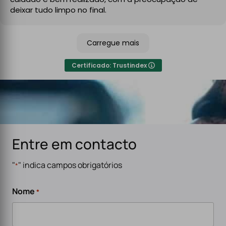
No final, deixaram tudo limpo e testado, pronto a usar.
deixar tudo limpo no final.
Recomendo sem qualquer hesitação a quem procura
um serviço de eletricidade de confiança,
Carregue mais
especialmente para carregadores de veículos
elétricos. Serviço rápido, eficiente e de alta qualidade.
Certificado: Trustindex
Entre em contacto
"
" indica campos obrigatórios
*
Nome
*