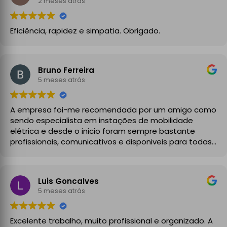
2 meses atrás
Eficiência, rapidez e simpatia. Obrigado.
Bruno Ferreira
5 meses atrás
A empresa foi-me recomendada por um amigo como
sendo especialista em instações de mobilidade
elétrica e desde o inicio foram sempre bastante
profissionais, comunicativos e disponiveis para todas
as minhas dúvidas.
A instalação de tomada reforçada em garagem
Luis Goncalves
partilhada correu na perfeição e nos prazos
5 meses atrás
combinados, sendo que fizeram toda a limpeza e
explicações necessárias. Recomendado
Excelente trabalho, muito profissional e organizado. A