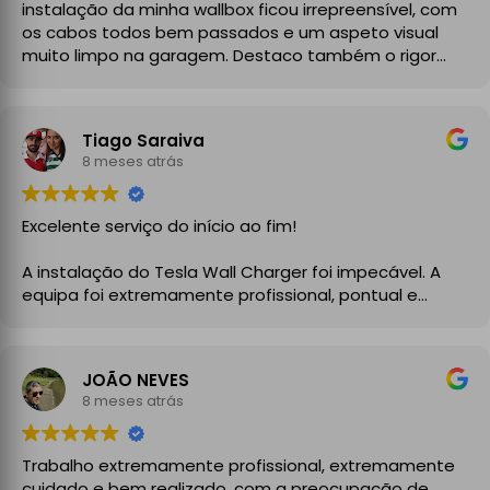
instalação da minha wallbox ficou irrepreensível, com
os cabos todos bem passados e um aspeto visual
muito limpo na garagem. Destaco também o rigor
técnico e burocrático da equipa da GrupoPRO, que
me entregou a Declaração de Conformidade no final,
garantindo toda a segurança e legalidade.
Tiago Saraiva
Recomendo vivamente!
8 meses atrás
Excelente serviço do início ao fim!
A instalação do Tesla Wall Charger foi impecável. A
equipa foi extremamente profissional, pontual e
demonstrou um grande conhecimento técnico desde
o primeiro momento. Explicaram todo o processo com
clareza, aconselharam a melhor solução para a minha
JOÃO NEVES
instalação elétrica e executaram o trabalho com
8 meses atrás
enorme cuidado.
A instalação ficou perfeita, organizada e totalmente
Trabalho extremamente profissional, extremamente
funcional, com atenção aos detalhes e à segurança.
cuidado e bem realizado, com a preocupação de