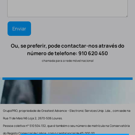
Ou, se preferir, pode contactar-nos através do
número de telefone: 910 620 450
chamada para a rede móvel nacional
GrupoPRO, propriedade de Greatest Advance – Electronic Services Unip. Lda., com sede na
Rua 11 de Maio N6 Loja 2, 2670-506 Loures.
Pessoa coletiva n° 510 504 132, que é também o seu número de matrícula na Conservatória
do Registo Comercial de Lisboa, com o capital social de €5.000,00.