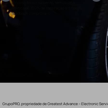
O nosso foco é o cliente, temos uma
Con
politica de 100% de satisfação e o nosso
rea
feedback comprova-o.
GrupoPRO, propriedade de Greatest Advance – Electronic Servic