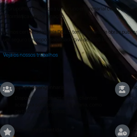
O GrupoPRO pertence a um grupo empresarial com várias val
informática e programação.
Somos certificados pela DGEG, temos alvará de obras publica
um seguro de responsabilidade civil de €100.000.
Veja os nossos trabalhos
Equipa de engenharia
Téc
Disponibilizamos aos nossos clientes
Os 
acesso a serviços de engenharia, como
DG
certificados e projetos.
Qualidade garantida
Exp