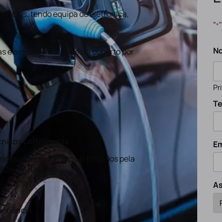
ências, tendo equipa de eletronica,
"
*
N
s e o nosso trabalho está coberto por
Pr
Te
nicos certificados
Em
nossos técnicos são certificados pela
EG e a ANACOM
A
eriência