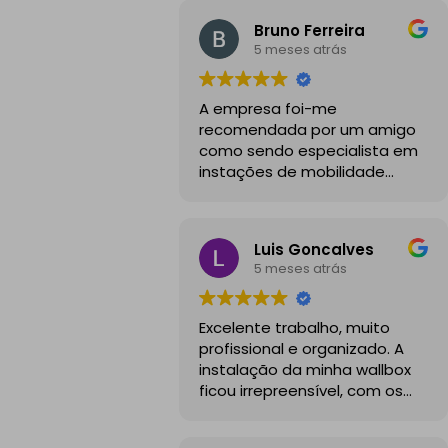
Bruno Ferreira
5 meses atrás
A empresa foi-me
recomendada por um amigo
como sendo especialista em
instações de mobilidade
elétrica e desde o inicio foram
sempre bastante
profissionais, comunicativos e
Luis Goncalves
disponiveis para todas as
5 meses atrás
minhas dúvidas.
A instalação de tomada
Excelente trabalho, muito
reforçada em garagem
profissional e organizado. A
partilhada correu na
instalação da minha wallbox
perfeição e nos prazos
ficou irrepreensível, com os
combinados, sendo que
cabos todos bem passados e
fizeram toda a limpeza e
um aspeto visual muito limpo
explicações necessárias.