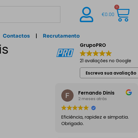
0
€
0.00
Contactos
Recrutamento
is
GrupoPRO
21 avaliações no Google
Escreva sua avaliação
Fernando Dinis
2 meses atrás
Eficiência, rapidez e simpatia.
Obrigado.