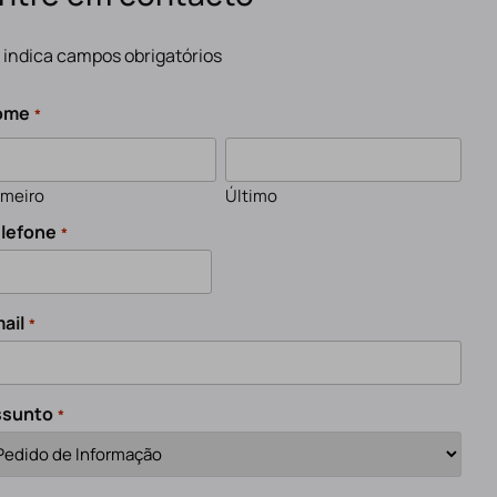
" indica campos obrigatórios
ome
*
imeiro
Último
lefone
*
ail
*
ssunto
*