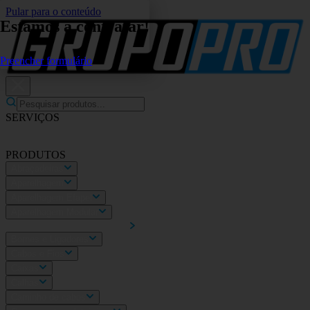
Pular para o conteúdo
Estamos a contratar!
Preencher formulário
SERVIÇOS
Eletricidade Geral
Fotovoltaicos
Video Porteiro
Mobilidade
elétrica
Sobre nós
PRODUTOS
Abraçadeiras
Aparelhagem
Aparelhagem Efapel
Aparelhagem Modular
Automatismos e Smarthome
Bornes e Ligadores
Cabos e Fios
Caixas
Calhas
Caminho de cabos