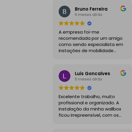
Bruno Ferreira
5 meses atrás
A empresa foi-me
recomendada por um amigo
como sendo especialista em
instações de mobilidade
elétrica e desde o inicio foram
sempre bastante
profissionais, comunicativos e
Luis Goncalves
disponiveis para todas as
5 meses atrás
minhas dúvidas.
A instalação de tomada
Excelente trabalho, muito
reforçada em garagem
profissional e organizado. A
partilhada correu na
instalação da minha wallbox
perfeição e nos prazos
ficou irrepreensível, com os
combinados, sendo que
cabos todos bem passados e
fizeram toda a limpeza e
um aspeto visual muito limpo
explicações necessárias.