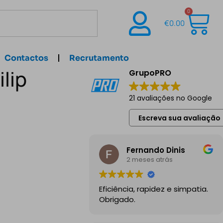
0
€
0.00
Contactos
Recrutamento
lip
GrupoPRO
21 avaliações no Google
Escreva sua avaliação
Fernando Dinis
2 meses atrás
Eficiência, rapidez e simpatia.
Obrigado.