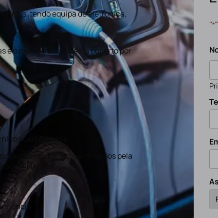
ências, tendo equipa de eletronica,
"
*
N
s e o nosso trabalho está coberto por
Pr
Te
nicos certificados
Em
nossos técnicos são certificados pela
EG e a ANACOM
A
eriência