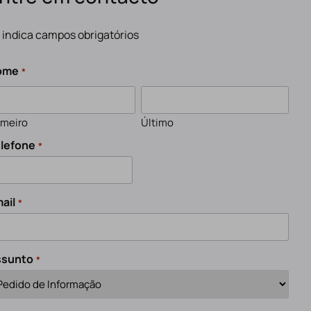
" indica campos obrigatórios
ome
*
imeiro
Último
lefone
*
ail
*
ssunto
*