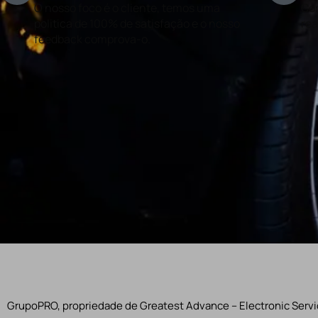
O nosso foco é o cliente, temos uma
Con
politica de 100% de satisfação e o nosso
rea
feedback comprova-o.
GrupoPRO, propriedade de Greatest Advance – Electronic Servic