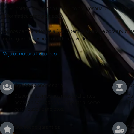
O GrupoPRO pertence a um grupo empresarial com várias val
informática e programação.
Somos certificados pela DGEG, temos alvará de obras publica
um seguro de responsabilidade civil de €100.000.
Veja os nossos trabalhos
Equipa de engenharia
Téc
Disponibilizamos aos nossos clientes
Os 
acesso a serviços de engenharia, como
DG
certificados e projetos.
Qualidade garantida
Exp