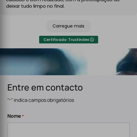
No final, deixaram tudo limpo e testado, pronto a usar.
deixar tudo limpo no final.
Recomendo sem qualquer hesitação a quem procura
um serviço de eletricidade de confiança,
Carregue mais
especialmente para carregadores de veículos
elétricos. Serviço rápido, eficiente e de alta qualidade.
Certificado: Trustindex
Entre em contacto
"
" indica campos obrigatórios
*
Nome
*