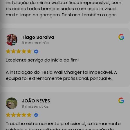
instalação da minha wallbox ficou irrepreensível, com
os cabos todos bem passados e um aspeto visual
muito limpo na garagem. Destaco também o rigor
técnico e burocrático da equipa da GrupoPRO, que
me entregou a Declaração de Conformidade no final,
garantindo toda a segurança e legalidade.
Tiago Saraiva
Recomendo vivamente!
8 meses atrás
Excelente serviço do início ao fim!
A instalação do Tesla Wall Charger foi impecável. A
equipa foi extremamente profissional, pontual e
demonstrou um grande conhecimento técnico desde
o primeiro momento. Explicaram todo o processo com
clareza, aconselharam a melhor solução para a minha
JOÃO NEVES
instalação elétrica e executaram o trabalho com
8 meses atrás
enorme cuidado.
A instalação ficou perfeita, organizada e totalmente
Trabalho extremamente profissional, extremamente
funcional, com atenção aos detalhes e à segurança.
cuidado e bem realizado, com a preocupação de