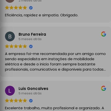
2 meses atrás
Eficiência, rapidez e simpatia. Obrigado.
Bruno Ferreira
5 meses atrás
A empresa foi-me recomendada por um amigo como
sendo especialista em instações de mobilidade
elétrica e desde o inicio foram sempre bastante
profissionais, comunicativos e disponiveis para todas
as minhas dúvidas.
A instalação de tomada reforçada em garagem
Luis Goncalves
partilhada correu na perfeição e nos prazos
5 meses atrás
combinados, sendo que fizeram toda a limpeza e
explicações necessárias. Recomendado
Excelente trabalho, muito profissional e organizado. A