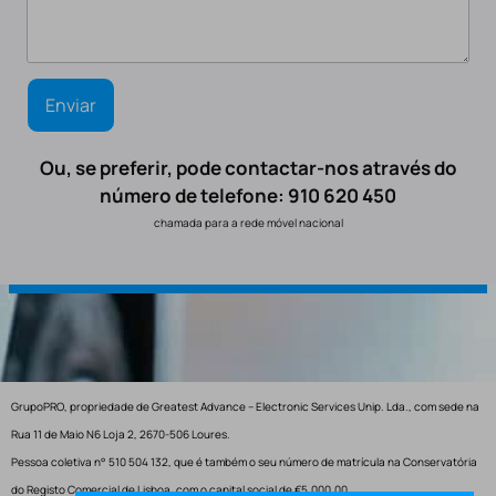
Ou, se preferir, pode contactar-nos através do
número de telefone: 910 620 450
chamada para a rede móvel nacional
GrupoPRO, propriedade de Greatest Advance – Electronic Services Unip. Lda., com sede na
Rua 11 de Maio N6 Loja 2, 2670-506 Loures.
Pessoa coletiva n° 510 504 132, que é também o seu número de matrícula na Conservatória
do Registo Comercial de Lisboa, com o capital social de €5.000,00.