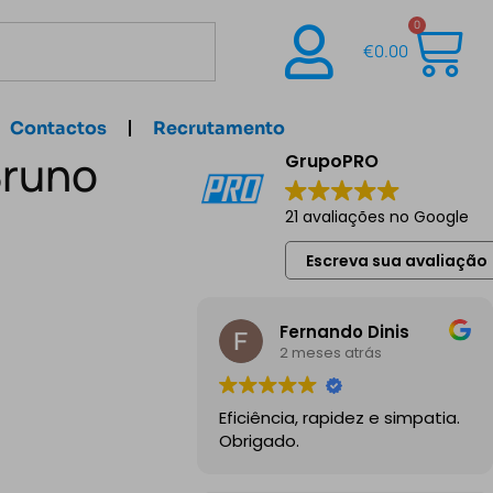
0
€
0.00
Contactos
Recrutamento
Bruno
GrupoPRO
21 avaliações no Google
Escreva sua avaliação
Fernando Dinis
2 meses atrás
Eficiência, rapidez e simpatia.
Obrigado.