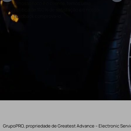
O nosso foco é o cliente, temos uma
Con
politica de 100% de satisfação e o nosso
rea
feedback comprova-o.
GrupoPRO, propriedade de Greatest Advance – Electronic Servic