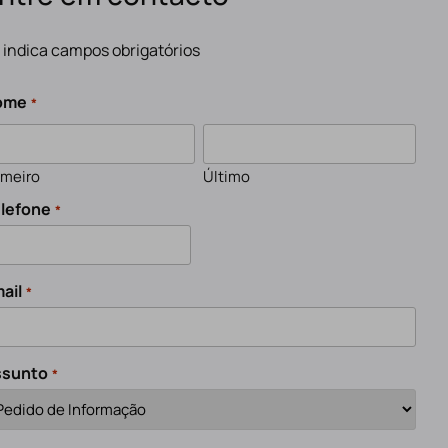
" indica campos obrigatórios
ome
*
imeiro
Último
lefone
*
ail
*
ssunto
*