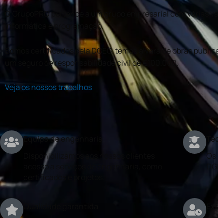
O GrupoPRO pertence a um grupo empresarial com várias val
informática e programação.
Somos certificados pela DGEG, temos alvará de obras publica
um seguro de responsabilidade civil de €100.000.
Veja os nossos trabalhos
Equipa de engenharia
Téc
Disponibilizamos aos nossos clientes
Os 
acesso a serviços de engenharia, como
DG
certificados e projetos.
Qualidade garantida
Exp