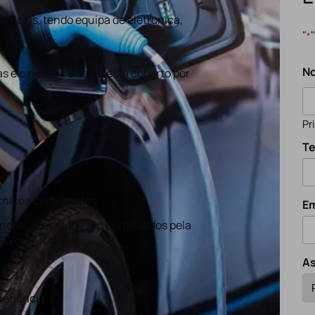
ências, tendo equipa de eletronica,
"
*
N
s e o nosso trabalho está coberto por
Pr
Te
nicos certificados
Em
nossos técnicos são certificados pela
EG e a ANACOM
A
eriência