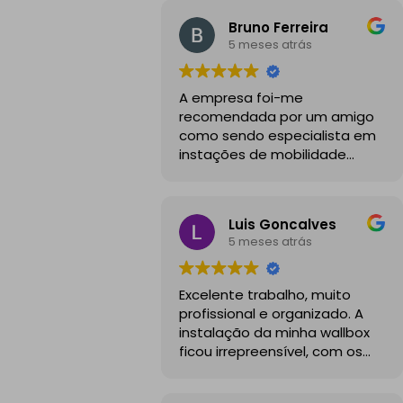
Bruno Ferreira
5 meses atrás
A empresa foi-me
recomendada por um amigo
como sendo especialista em
instações de mobilidade
elétrica e desde o inicio foram
sempre bastante
profissionais, comunicativos e
Luis Goncalves
disponiveis para todas as
5 meses atrás
minhas dúvidas.
A instalação de tomada
Excelente trabalho, muito
reforçada em garagem
profissional e organizado. A
partilhada correu na
instalação da minha wallbox
perfeição e nos prazos
ficou irrepreensível, com os
combinados, sendo que
cabos todos bem passados e
fizeram toda a limpeza e
um aspeto visual muito limpo
explicações necessárias.