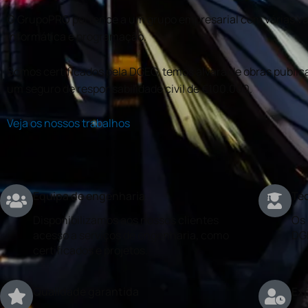
O GrupoPRO pertence a um grupo empresarial com várias val
informática e programação.
Somos certificados pela DGEG, temos alvará de obras publica
um seguro de responsabilidade civil de €100.000.
Veja os nossos trabalhos
Equipa de engenharia
Téc
Disponibilizamos aos nossos clientes
Os 
acesso a serviços de engenharia, como
DG
certificados e projetos.
Qualidade garantida
Exp