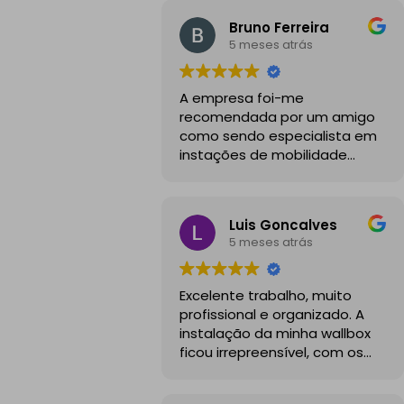
Bruno Ferreira
5 meses atrás
A empresa foi-me
recomendada por um amigo
como sendo especialista em
instações de mobilidade
elétrica e desde o inicio foram
sempre bastante
profissionais, comunicativos e
Luis Goncalves
disponiveis para todas as
5 meses atrás
minhas dúvidas.
A instalação de tomada
Excelente trabalho, muito
reforçada em garagem
profissional e organizado. A
partilhada correu na
instalação da minha wallbox
perfeição e nos prazos
ficou irrepreensível, com os
combinados, sendo que
cabos todos bem passados e
fizeram toda a limpeza e
um aspeto visual muito limpo
explicações necessárias.