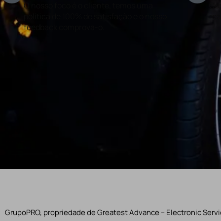
O nosso foco é o cliente, temos uma
Con
politica de 100% de satisfação e o nosso
rea
feedback comprova-o.
GrupoPRO, propriedade de Greatest Advance – Electronic Servic