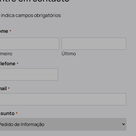
" indica campos obrigatórios
ome
*
imeiro
Último
lefone
*
ail
*
ssunto
*