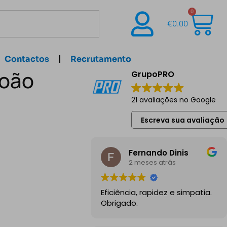
0
€
0.00
Contactos
Recrutamento
João
GrupoPRO
21 avaliações no Google
Escreva sua avaliação
Fernando Dinis
2 meses atrás
Eficiência, rapidez e simpatia.
Obrigado.