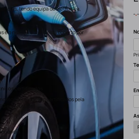
ências, tendo equipa de eletronica,
"
*
N
s e o nosso trabalho está coberto por
Pr
Te
nicos certificados
Em
nossos técnicos são certificados pela
EG e a ANACOM
A
eriência