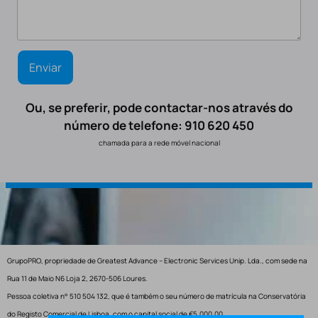
Ou, se preferir, pode contactar-nos através do
número de telefone: 910 620 450
chamada para a rede móvel nacional
GrupoPRO, propriedade de Greatest Advance – Electronic Services Unip. Lda., com sede na
Rua 11 de Maio N6 Loja 2, 2670-506 Loures.
Pessoa coletiva n° 510 504 132, que é também o seu número de matrícula na Conservatória
do Registo Comercial de Lisboa, com o capital social de €5.000,00.