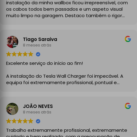
instalação da minha wallbox ficou irrepreensível, com
os cabos todos bem passados e um aspeto visual
muito limpo na garagem. Destaco também o rigor
técnico e burocrático da equipa da GrupoPRO, que
me entregou a Declaração de Conformidade no final,
garantindo toda a segurança e legalidade.
Tiago Saraiva
Recomendo vivamente!
8 meses atrás
Excelente serviço do início ao fim!
A instalação do Tesla Wall Charger foi impecável. A
equipa foi extremamente profissional, pontual e
demonstrou um grande conhecimento técnico desde
o primeiro momento. Explicaram todo o processo com
clareza, aconselharam a melhor solução para a minha
JOÃO NEVES
instalação elétrica e executaram o trabalho com
8 meses atrás
enorme cuidado.
A instalação ficou perfeita, organizada e totalmente
Trabalho extremamente profissional, extremamente
funcional, com atenção aos detalhes e à segurança.
cuidado e bem realizado, com a preocupação de