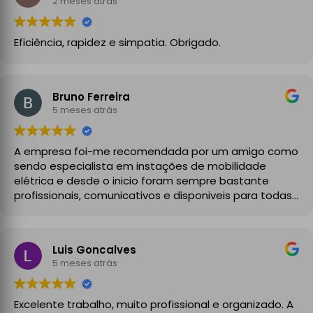
2 meses atrás
Eficiência, rapidez e simpatia. Obrigado.
Bruno Ferreira
5 meses atrás
A empresa foi-me recomendada por um amigo como
sendo especialista em instações de mobilidade
elétrica e desde o inicio foram sempre bastante
profissionais, comunicativos e disponiveis para todas
as minhas dúvidas.
A instalação de tomada reforçada em garagem
Luis Goncalves
partilhada correu na perfeição e nos prazos
5 meses atrás
combinados, sendo que fizeram toda a limpeza e
explicações necessárias. Recomendado
Excelente trabalho, muito profissional e organizado. A