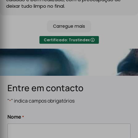
No final, deixaram tudo limpo e testado, pronto a usar.
deixar tudo limpo no final.
Recomendo sem qualquer hesitação a quem procura
um serviço de eletricidade de confiança,
Carregue mais
especialmente para carregadores de veículos
elétricos. Serviço rápido, eficiente e de alta qualidade.
Certificado: Trustindex
Entre em contacto
"
" indica campos obrigatórios
*
Nome
*