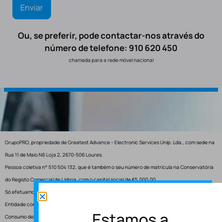
Ou, se preferir, pode contactar-nos através do
número de telefone: 910 620 450
chamada para a rede móvel nacional
GrupoPRO, propriedade de Greatest Advance – Electronic Services Unip. Lda., com sede na
Rua 11 de Maio N6 Loja 2, 2670-506 Loures.
Pessoa coletiva n° 510 504 132, que é também o seu número de matrícula na Conservatória
do Registo Comercial de Lisboa, com o capital social de €5.000,00.
Só efetuamos entregas em Portugal.
Entidade competente para resolução de conflitos – Centro de Arbitragem de Conflitos de
Estamos a
Consumo de Lisboa.