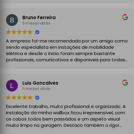
Bruno Ferreira
5 meses atrás
A empresa foi-me recomendada por um amigo como
sendo especialista em instações de mobilidade
elétrica e desde o inicio foram sempre bastante
profissionais, comunicativos e disponiveis para todas
as minhas dúvidas.
A instalação de tomada reforçada em garagem
Luis Goncalves
partilhada correu na perfeição e nos prazos
5 meses atrás
combinados, sendo que fizeram toda a limpeza e
explicações necessárias. Recomendado
Excelente trabalho, muito profissional e organizado. A
instalação da minha wallbox ficou irrepreensível, com
os cabos todos bem passados e um aspeto visual
muito limpo na garagem. Destaco também o rigor
técnico e burocrático da equipa da GrupoPRO, que