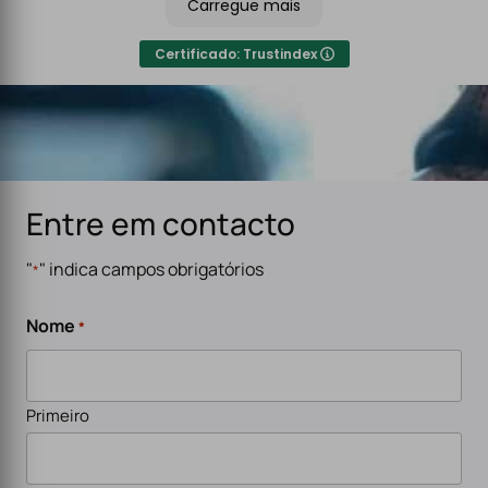
Carregue mais
especialmente para carregadores de veículos
elétricos. Serviço rápido, eficiente e de alta qualidade.
Certificado: Trustindex
Entre em contacto
"
" indica campos obrigatórios
*
Nome
*
Primeiro