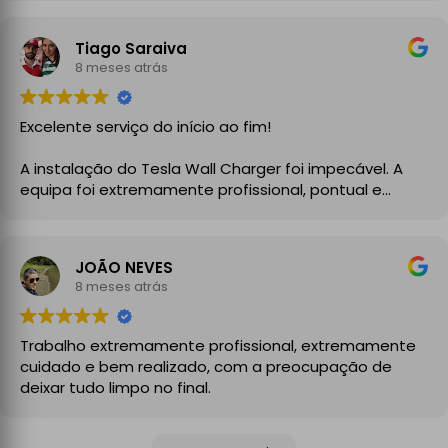
me entregou a Declaração de Conformidade no final,
garantindo toda a segurança e legalidade.
Tiago Saraiva
Recomendo vivamente!
8 meses atrás
Excelente serviço do início ao fim!
A instalação do Tesla Wall Charger foi impecável. A
equipa foi extremamente profissional, pontual e
demonstrou um grande conhecimento técnico desde
o primeiro momento. Explicaram todo o processo com
clareza, aconselharam a melhor solução para a minha
JOÃO NEVES
instalação elétrica e executaram o trabalho com
8 meses atrás
enorme cuidado.
A instalação ficou perfeita, organizada e totalmente
Trabalho extremamente profissional, extremamente
funcional, com atenção aos detalhes e à segurança.
cuidado e bem realizado, com a preocupação de
No final, deixaram tudo limpo e testado, pronto a usar.
deixar tudo limpo no final.
Recomendo sem qualquer hesitação a quem procura
um serviço de eletricidade de confiança,