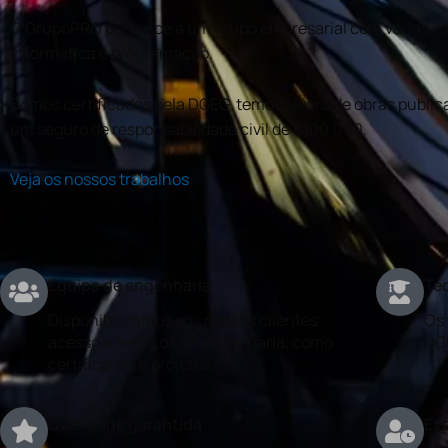
O GrupoPRO pertence a um grupo empresarial com várias val
informática e programação.
Somos certificados pela DGEG, temos alvará de obras publica
um seguro de responsabilidade civil de €100.000.
Veja os nossos trabalhos
Equipa de engenharia
Téc
Disponibilizamos aos nossos clientes
Os 
acesso a serviços de engenharia, como
DG
certificados e projetos.
Qualidade garantida
Exp