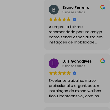
Bruno Ferreira
5 meses atrás
A empresa foi-me
recomendada por um amigo
como sendo especialista em
instações de mobilidade
elétrica e desde o inicio foram
sempre bastante
profissionais, comunicativos e
Luis Goncalves
disponiveis para todas as
5 meses atrás
minhas dúvidas.
A instalação de tomada
Excelente trabalho, muito
reforçada em garagem
profissional e organizado. A
partilhada correu na
instalação da minha wallbox
perfeição e nos prazos
ficou irrepreensível, com os
combinados, sendo que
cabos todos bem passados e
fizeram toda a limpeza e
um aspeto visual muito limpo
explicações necessárias.