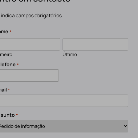
" indica campos obrigatórios
ome
*
imeiro
Último
lefone
*
ail
*
ssunto
*