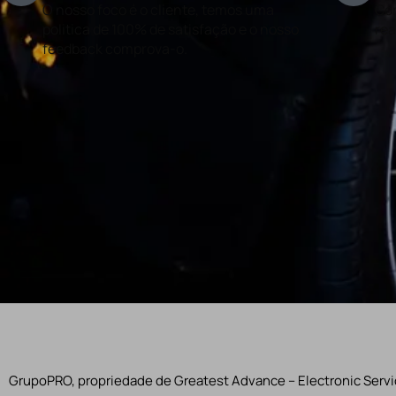
O nosso foco é o cliente, temos uma
Con
politica de 100% de satisfação e o nosso
rea
feedback comprova-o.
GrupoPRO, propriedade de Greatest Advance – Electronic Servic