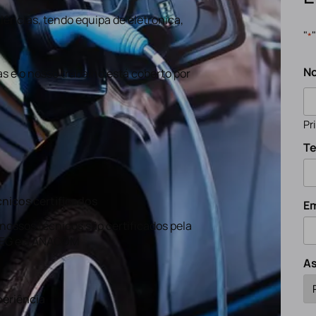
ências, tendo equipa de eletronica,
"
*
N
s e o nosso trabalho está coberto por
Pr
Te
nicos certificados
Em
nossos técnicos são certificados pela
EG e a ANACOM
A
eriência