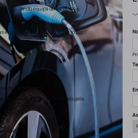
ências, tendo equipa de eletronica,
"
*
N
s e o nosso trabalho está coberto por
Pr
Te
nicos certificados
Em
nossos técnicos são certificados pela
EG e a ANACOM
A
eriência