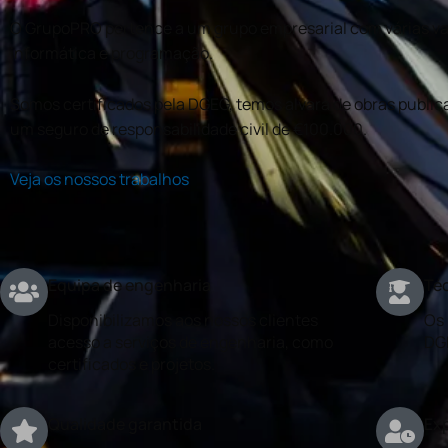
O GrupoPRO pertence a um grupo empresarial com várias val
informática e programação.
Somos certificados pela DGEG, temos alvará de obras publica
um seguro de responsabilidade civil de €100.000.
Veja os nossos trabalhos
Equipa de engenharia
Téc
Disponibilizamos aos nossos clientes
Os 
acesso a serviços de engenharia, como
DG
certificados e projetos.
Qualidade garantida
Exp