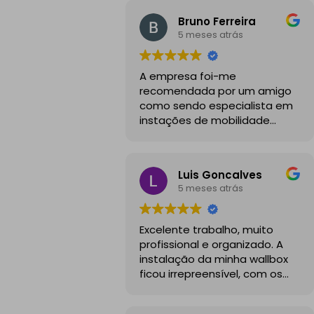
Bruno Ferreira
5 meses atrás
A empresa foi-me
recomendada por um amigo
como sendo especialista em
instações de mobilidade
elétrica e desde o inicio foram
sempre bastante
profissionais, comunicativos e
Luis Goncalves
disponiveis para todas as
5 meses atrás
minhas dúvidas.
A instalação de tomada
Excelente trabalho, muito
reforçada em garagem
profissional e organizado. A
partilhada correu na
instalação da minha wallbox
perfeição e nos prazos
ficou irrepreensível, com os
combinados, sendo que
cabos todos bem passados e
fizeram toda a limpeza e
um aspeto visual muito limpo
explicações necessárias.