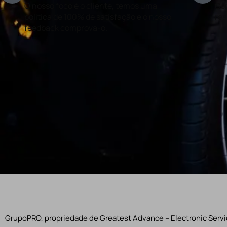
O nosso foco é o cliente, temos uma
Con
politica de 100% de satisfação e o nosso
rea
feedback comprova-o.
GrupoPRO, propriedade de Greatest Advance – Electronic Servic