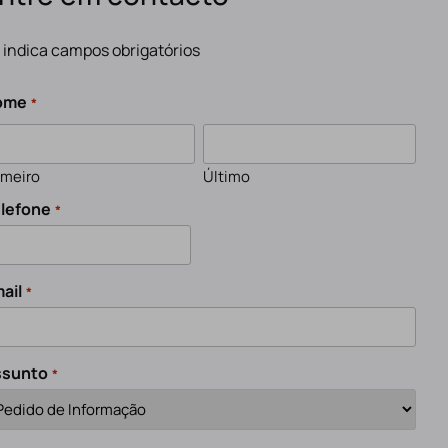
" indica campos obrigatórios
ome
*
imeiro
Último
lefone
*
ail
*
ssunto
*