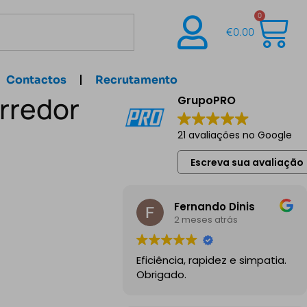
0
€
0.00
Contactos
Recrutamento
rredor
GrupoPRO
21 avaliações no Google
Escreva sua avaliação
Fernando Dinis
2 meses atrás
Eficiência, rapidez e simpatia.
Obrigado.