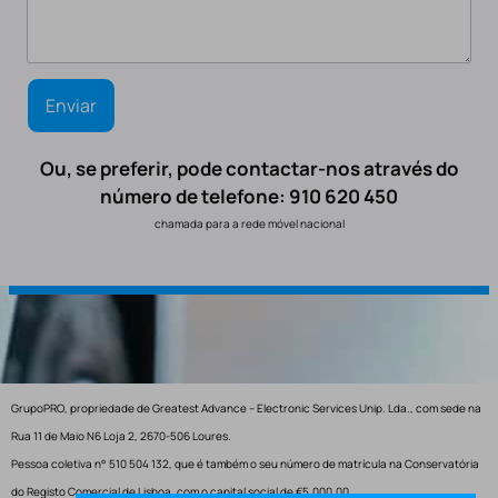
Ou, se preferir, pode contactar-nos através do
número de telefone: 910 620 450
chamada para a rede móvel nacional
GrupoPRO, propriedade de Greatest Advance – Electronic Services Unip. Lda., com sede na
Rua 11 de Maio N6 Loja 2, 2670-506 Loures.
Pessoa coletiva n° 510 504 132, que é também o seu número de matrícula na Conservatória
do Registo Comercial de Lisboa, com o capital social de €5.000,00.