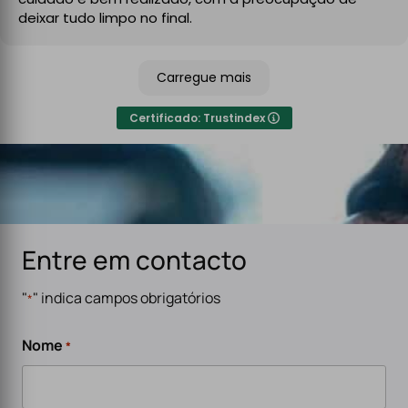
No final, deixaram tudo limpo e testado, pronto a usar.
deixar tudo limpo no final.
Recomendo sem qualquer hesitação a quem procura
um serviço de eletricidade de confiança,
Carregue mais
especialmente para carregadores de veículos
elétricos. Serviço rápido, eficiente e de alta qualidade.
Certificado: Trustindex
Entre em contacto
"
" indica campos obrigatórios
*
Nome
*