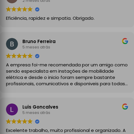
2 meses atrás
Eficiência, rapidez e simpatia. Obrigado.
Bruno Ferreira
5 meses atrás
A empresa foi-me recomendada por um amigo como
sendo especialista em instações de mobilidade
elétrica e desde o inicio foram sempre bastante
profissionais, comunicativos e disponiveis para todas
as minhas dúvidas.
A instalação de tomada reforçada em garagem
Luis Goncalves
partilhada correu na perfeição e nos prazos
5 meses atrás
combinados, sendo que fizeram toda a limpeza e
explicações necessárias. Recomendado
Excelente trabalho, muito profissional e organizado. A