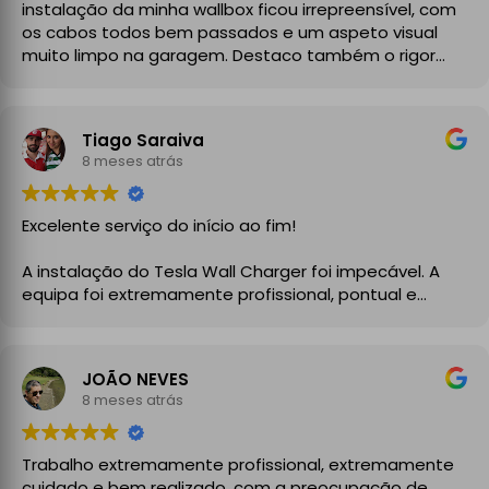
instalação da minha wallbox ficou irrepreensível, com
os cabos todos bem passados e um aspeto visual
muito limpo na garagem. Destaco também o rigor
técnico e burocrático da equipa da GrupoPRO, que
me entregou a Declaração de Conformidade no final,
garantindo toda a segurança e legalidade.
Tiago Saraiva
Recomendo vivamente!
8 meses atrás
Excelente serviço do início ao fim!
A instalação do Tesla Wall Charger foi impecável. A
equipa foi extremamente profissional, pontual e
demonstrou um grande conhecimento técnico desde
o primeiro momento. Explicaram todo o processo com
clareza, aconselharam a melhor solução para a minha
JOÃO NEVES
instalação elétrica e executaram o trabalho com
8 meses atrás
enorme cuidado.
A instalação ficou perfeita, organizada e totalmente
Trabalho extremamente profissional, extremamente
funcional, com atenção aos detalhes e à segurança.
cuidado e bem realizado, com a preocupação de