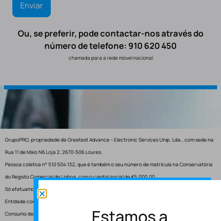
Ou, se preferir, pode contactar-nos através do
número de telefone: 910 620 450
chamada para a rede móvel nacional
GrupoPRO, propriedade de Greatest Advance – Electronic Services Unip. Lda., com sede na
Rua 11 de Maio N6 Loja 2, 2670-506 Loures.
Pessoa coletiva n° 510 504 132, que é também o seu número de matrícula na Conservatória
do Registo Comercial de Lisboa, com o capital social de €5.000,00.
Só efetuamos entregas em Portugal.
Entidade competente para resolução de conflitos – Centro de Arbitragem de Conflitos de
Estamos a
Consumo de Lisboa.