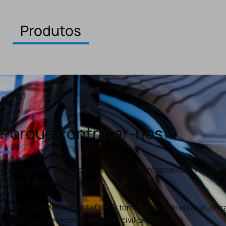
Produtos
Porquê contratar-nos
O GrupoPRO pertence a um grupo empresarial com várias val
informática e programação.
Somos certificados pela DGEG, temos alvará de obras publica
um seguro de responsabilidade civil de €100.000.