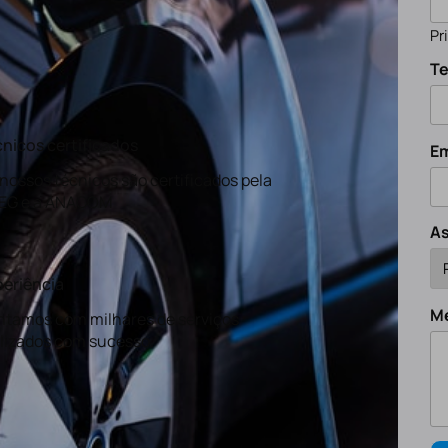
Pr
Te
nicos certificados
Em
nossos técnicos são certificados pela
EG e a ANACOM
A
eriência
M
tamos com milhares de serviços
lizados com sucesso.