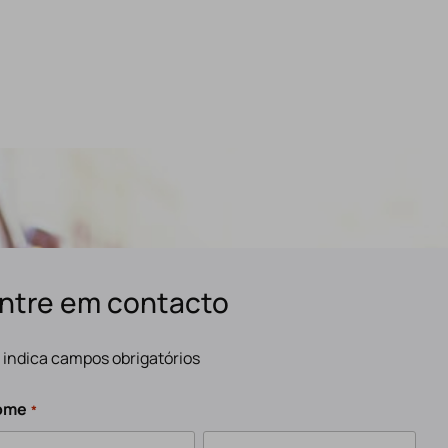
ntre em contacto
" indica campos obrigatórios
ome
*