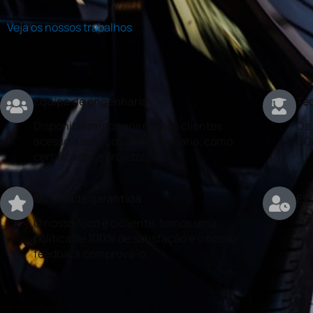
Veja os nossos trabalhos
Equipa de engenharia
Téc
Disponibilizamos aos nossos clientes
Os 
acesso a serviços de engenharia, como
DG
certificados e projetos.
Qualidade garantida
Exp
O nosso foco é o cliente, temos uma
Con
politica de 100% de satisfação e o nosso
rea
feedback comprova-o.