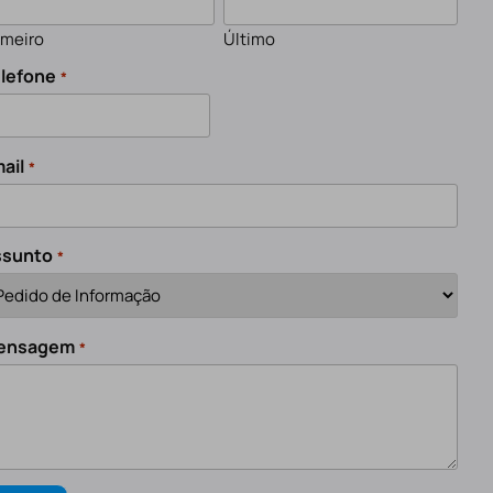
imeiro
Último
lefone
*
ail
*
ssunto
*
ensagem
*