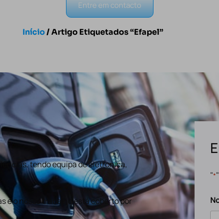
Entre em contacto
Início
/ Artigo Etiquetados “Efapel”
E
ências, tendo equipa de eletronica,
"
*
N
s e o nosso trabalho está coberto por