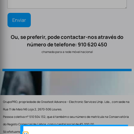
Ou, se preferir, pode contactar-nos através do
número de telefone: 910 620 450
chamada para a rede móvel nacional
GrupoPRO, propriedade de Greatest Advance – Electronic Services Unip. Lda., com sede na
Rua 11 de Maio N6 Loja 2, 2670-506 Loures.
Pessoa coletiva n° 510 504 132, que é também o seu número de matrícula na Conservatória
do Registo Comercial de Lisboa, com o capital social de €5.000,00.
Só efetuamos entregas em Portugal.