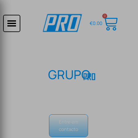
0
€
0.00
GRUPO
Especialistas em Electronica e Electricidade
Entre em
contacto