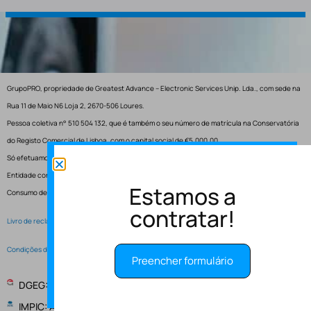
GrupoPRO, propriedade de Greatest Advance – Electronic Services Unip. Lda., com sede na
Rua 11 de Maio N6 Loja 2, 2670-506 Loures.
Pessoa coletiva n° 510 504 132, que é também o seu número de matrícula na Conservatória
do Registo Comercial de Lisboa, com o capital social de €5.000,00.
Só efetuamos entregas em Portugal.
Entidade competente para resolução de conflitos – Centro de Arbitragem de Conflitos de
Estamos a
Consumo de Lisboa.
contratar!
Livro de reclamações electrónico
Condições de Serviço
Preencher formulário
DGEG: Entidade Instaladora EI-2997
IMPIC: Alvará de obras publicas 148147 - PUB