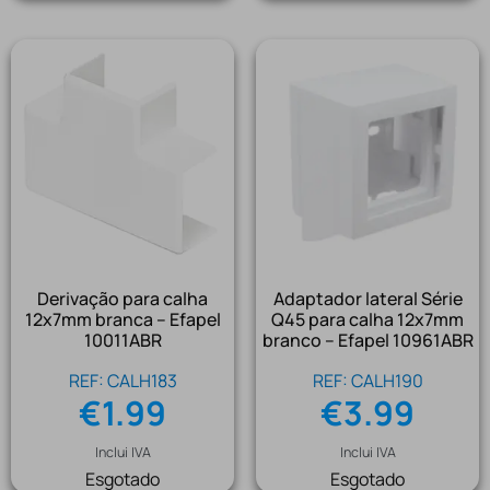
Derivação para calha
Adaptador lateral Série
12x7mm branca – Efapel
Q45 para calha 12x7mm
10011ABR
branco – Efapel 10961ABR
REF: CALH183
REF: CALH190
€
1.99
€
3.99
Inclui IVA
Inclui IVA
Esgotado
Esgotado