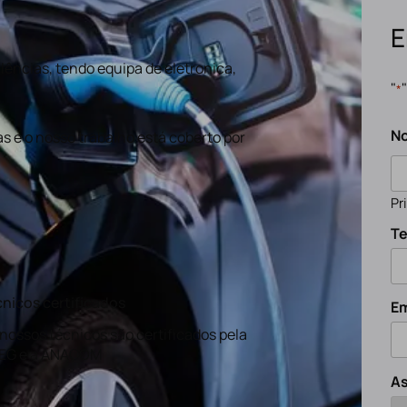
E
ências, tendo equipa de eletronica,
"
*
N
s e o nosso trabalho está coberto por
Pr
Te
nicos certificados
Em
nossos técnicos são certificados pela
EG e a ANACOM
A