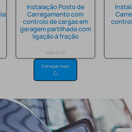
Instalação Posto de
Insta
ia
Carregamento com
Carr
controlo de cargas em
contro
garagem partilhada com
ligação à fração
2026-07-23
Carregar mais