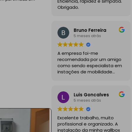
Eficiência, rapidez e simpatia.
Obrigado.
Bruno Ferreira
5 meses atrás
A empresa foi-me
recomendada por um amigo
como sendo especialista em
instações de mobilidade
elétrica e desde o inicio foram
sempre bastante
profissionais, comunicativos e
Luis Goncalves
disponiveis para todas as
5 meses atrás
minhas dúvidas.
A instalação de tomada
Excelente trabalho, muito
reforçada em garagem
profissional e organizado. A
partilhada correu na
instalação da minha wallbox