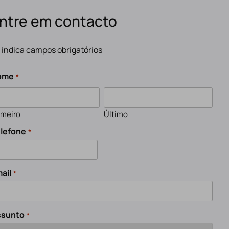
ntre em contacto
" indica campos obrigatórios
ome
*
imeiro
Último
lefone
*
ail
*
ssunto
*