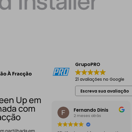
GrupoPRO
ção À Fracção
21 avaliações no Google
Escreva sua avaliação
reen Up em
lhada com
Fernando Dinis
racção
2 meses atrás
em partilhada em