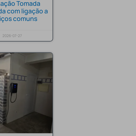
alação Tomada
da com ligação a
viços comuns
2026-07-27