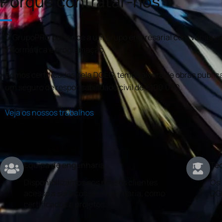
Porquê contratar-nos
O GrupoPRO pertence a um grupo empresarial com várias val
informática e programação.
Somos certificados pela DGEG, temos alvará de obras publica
um seguro de responsabilidade civil de €100.000.
Veja os nossos trabalhos
Equipa de engenharia
Téc
Disponibilizamos aos nossos clientes
Os 
acesso a serviços de engenharia, como
DG
certificados e projetos.