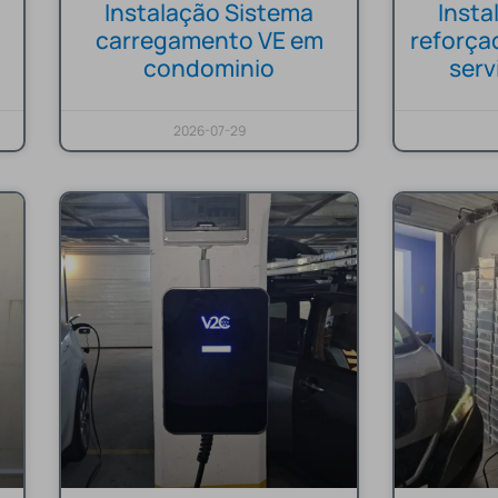
Instalação Sistema
Inst
carregamento VE em
reforça
condominio
ser
2026-07-29