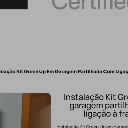
talação Kit Green Up Em Garagem Partilhada Com Liga
Instalação Kit G
garagem parti
ligação à f
Instalação Kit Green Up em garag