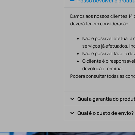
Posso Devolver o produ
Damos aos nossos clientes 14 d
deverá ter em consideração:
Não é possível efetuar a
serviços já efetuados, in
Não é possível fazer a d
O cliente é o responsáve
devolução terminar.
Poderá consultar todas as cond
Qual a garantia do produ
Qual é o custo de envio?