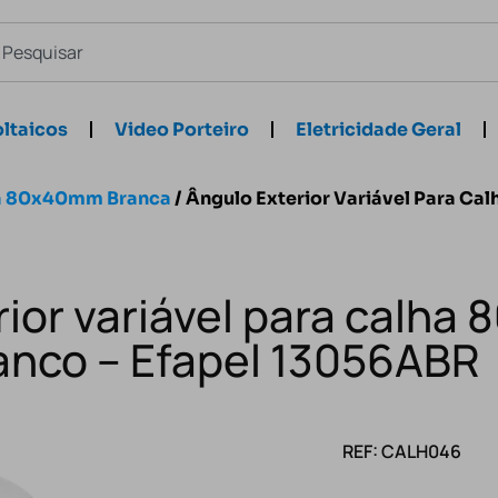
ltaicos
Video Porteiro
Eletricidade Geral
a 80x40mm Branca
/ Ângulo Exterior Variável Para C
rior variável para calh
anco – Efapel 13056ABR
REF: CALH046