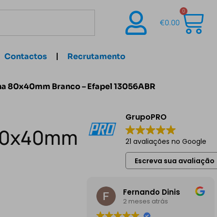
0
€
0.00
Contactos
Recrutamento
alha 80x40mm Branco – Efapel 13056ABR
GrupoPRO
a 80x40mm
21 avaliações no Google
Escreva sua avaliação
Fernando Dinis
2 meses atrás