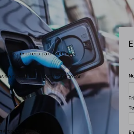
E
ências, tendo equipa de eletronica,
"
*
N
s e o nosso trabalho está coberto por
Pr
Te
nicos certificados
Em