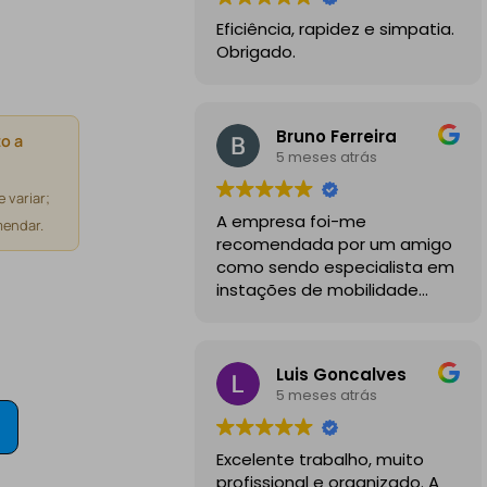
Eficiência, rapidez e simpatia.
Obrigado.
Bruno Ferreira
o a
5 meses atrás
 variar;
A empresa foi-me
endar.
recomendada por um amigo
como sendo especialista em
instações de mobilidade
elétrica e desde o inicio
foram sempre bastante
profissionais, comunicativos e
Luis Goncalves
disponiveis para todas as
5 meses atrás
minhas dúvidas.
A instalação de tomada
Excelente trabalho, muito
reforçada em garagem
profissional e organizado. A