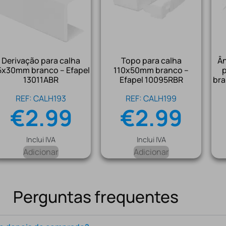
Derivação para calha
Topo para calha
Ân
5x30mm branco – Efapel
110x50mm branco –
13011ABR
Efapel 10095RBR
bra
REF: CALH193
REF: CALH199
€
2.99
€
2.99
Inclui IVA
Inclui IVA
Adicionar
Adicionar
Perguntas frequentes