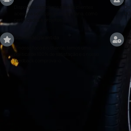
Disponibilizamos aos nossos clientes
Os 
acesso a serviços de engenharia, como
DG
certificados e projetos.
Qualidade garantida
Exp
O nosso foco é o cliente, temos uma
Con
politica de 100% de satisfação e o nosso
rea
feedback comprova-o.