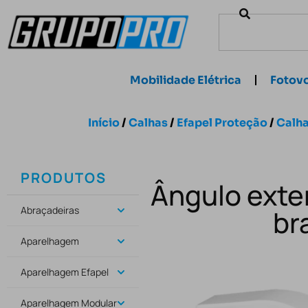
Mobilidade Elétrica
Fotovo
Início
/
Calhas
/
Efapel Proteção
/
Calh
PRODUTOS
Ângulo exte
Abraçadeiras
br
Aparelhagem
Aparelhagem Efapel
Aparelhagem Modular