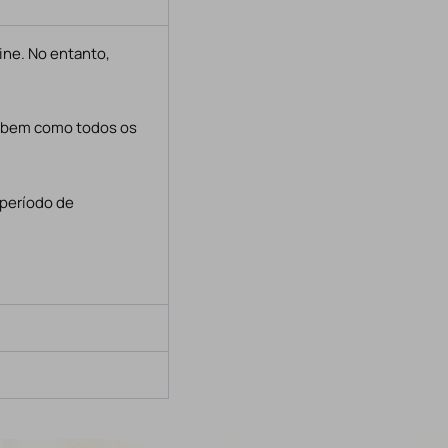
ine. No entanto,
, bem como todos os
 período de