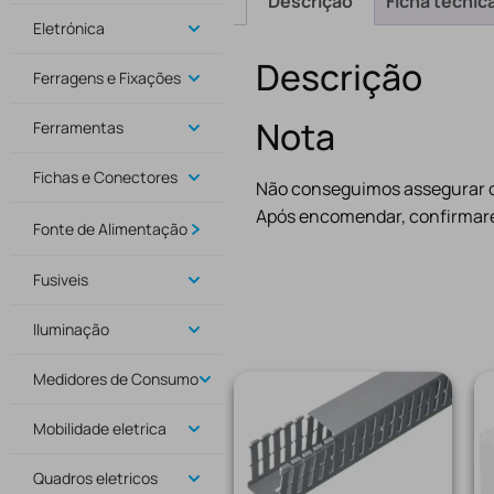
Descrição
Ficha técnic
Eletrónica
Descrição
Ferragens e Fixações
Nota
Ferramentas
Fichas e Conectores
Não conseguimos assegurar o 
Após encomendar, confirmare
Fonte de Alimentação
Fusiveis
Iluminação
Medidores de Consumo
Mobilidade eletrica
Quadros eletricos