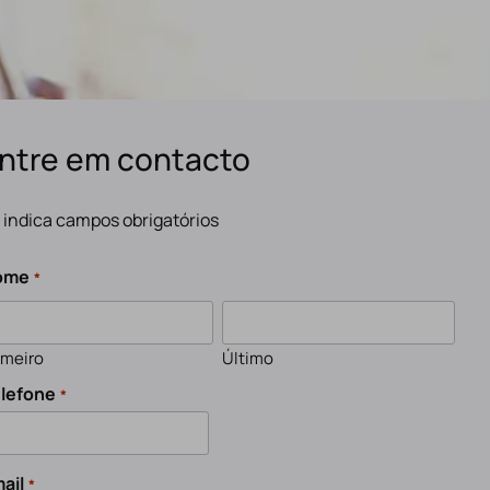
ntre em contacto
" indica campos obrigatórios
ome
*
imeiro
Último
lefone
*
ail
*