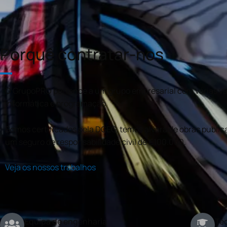
Porquê contratar-nos
O GrupoPRO pertence a um grupo empresarial com várias val
informática e programação.
Somos certificados pela DGEG, temos alvará de obras publica
um seguro de responsabilidade civil de €100.000.
Veja os nossos trabalhos
Equipa de engenharia
Téc