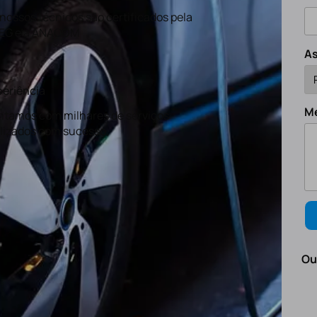
nossos técnicos são certificados pela
EG e a ANACOM
A
eriência
M
tamos com milhares de serviços
lizados com sucesso.
Ou