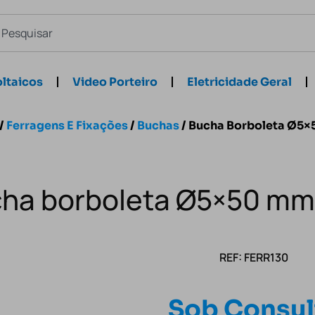
ltaicos
Video Porteiro
Eletricidade Geral
/
Ferragens E Fixações
/
Buchas
/ Bucha Borboleta Ø5
ha borboleta Ø5×50 m
REF: FERR130
Sob Consul