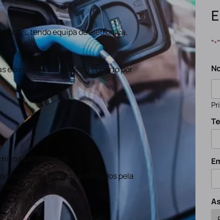
E
ências, tendo equipa de eletronica,
"
*
N
s e o nosso trabalho está coberto por
Pr
Te
nicos certificados
Em
nossos técnicos são certificados pela
EG e a ANACOM
A