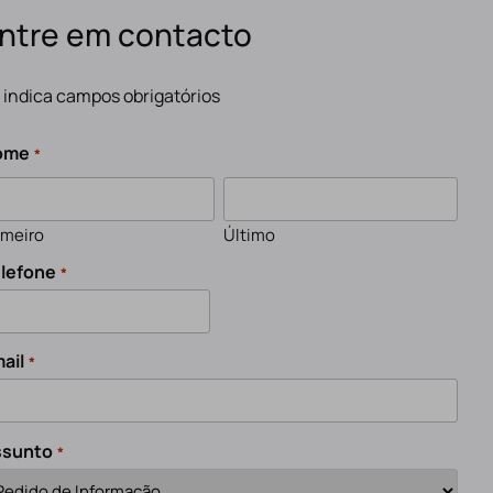
ntre em contacto
" indica campos obrigatórios
ome
*
imeiro
Último
lefone
*
ail
*
ssunto
*