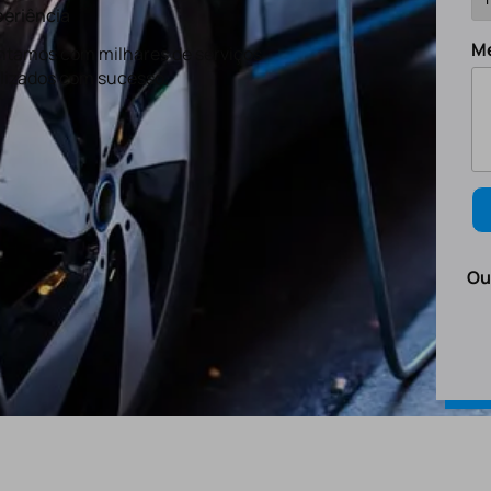
eriência
M
tamos com milhares de serviços
lizados com sucesso.
Ou