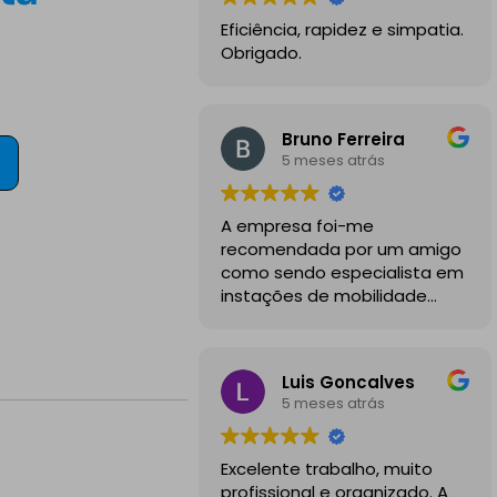
Eficiência, rapidez e simpatia.
Obrigado.
Bruno Ferreira
5 meses atrás
A empresa foi-me
recomendada por um amigo
como sendo especialista em
instações de mobilidade
elétrica e desde o inicio
foram sempre bastante
profissionais, comunicativos e
Luis Goncalves
disponiveis para todas as
5 meses atrás
minhas dúvidas.
A instalação de tomada
Excelente trabalho, muito
reforçada em garagem
profissional e organizado. A