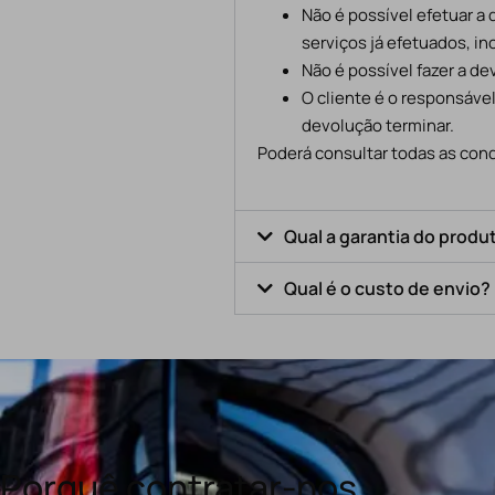
Não é possível efetuar a
serviços já efetuados, in
Não é possível fazer a d
O cliente é o responsáve
devolução terminar.
Poderá consultar todas as cond
Qual a garantia do produ
Qual é o custo de envio?
Porquê contratar-nos