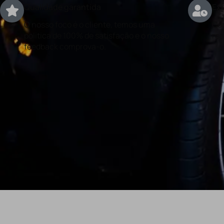
Qualidade garantida
Exp
O nosso foco é o cliente, temos uma
Con
politica de 100% de satisfação e o nosso
rea
feedback comprova-o.