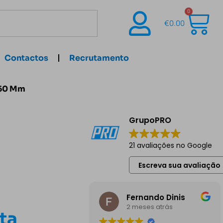
0
€
0.00
Contactos
Recrutamento
×50 Mm
GrupoPRO
m
21 avaliações no Google
Escreva sua avaliação
Fernando Dinis
2 meses atrás
ta