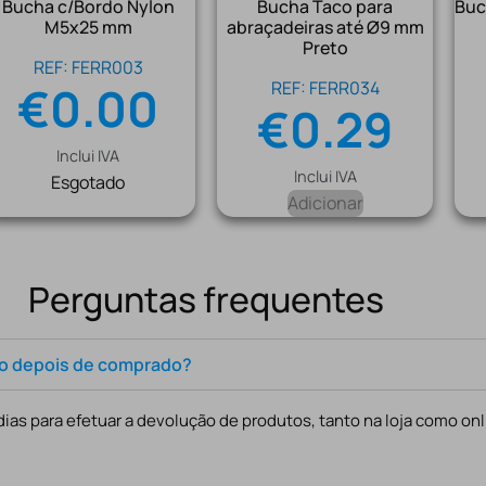
Bucha c/Bordo Nylon
Bucha Taco para
Buc
M5x25 mm
abraçadeiras até Ø9 mm
Preto
REF: FERR003
€
0.00
REF: FERR034
€
0.29
Inclui IVA
Inclui IVA
Esgotado
Adicionar
Perguntas frequentes
to depois de comprado?
ias para efetuar a devolução de produtos, tanto na loja como onl