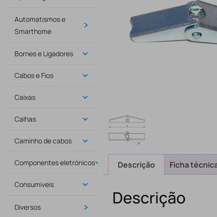
Automatismos e
Smarthome
Bornes e Ligadores
Cabos e Fios
Caixas
Calhas
Caminho de cabos
Componentes eletrónicos
Descrição
Ficha técnic
Consumiveis
Descrição
Diversos