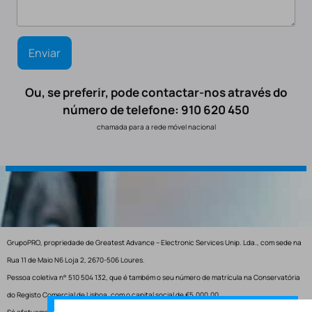
Ou, se preferir, pode contactar-nos através do
número de telefone: 910 620 450
chamada para a rede móvel nacional
GrupoPRO, propriedade de Greatest Advance – Electronic Services Unip. Lda., com sede na
Rua 11 de Maio N6 Loja 2, 2670-506 Loures.
Pessoa coletiva n° 510 504 132, que é também o seu número de matrícula na Conservatória
do Registo Comercial de Lisboa, com o capital social de €5.000,00.