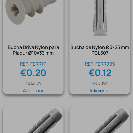
Bucha Driva Nylon para
Bucha de Nylon Ø5×25 mm
Pladur Ø10×33 mm
PCL507
REF: FERR111
REF: FERR095
€
0.20
€
0.12
Inclui IVA
Inclui IVA
Adicionar
Adicionar