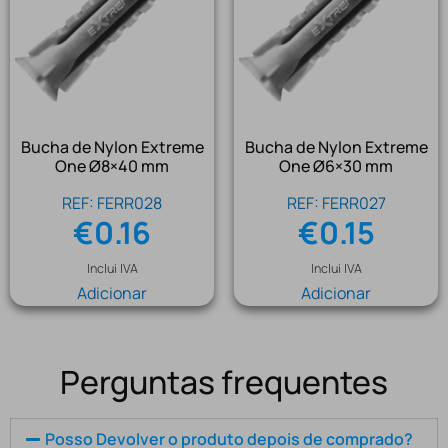
Bucha de Nylon Extreme
Bucha de Nylon Extreme
One Ø8×40 mm
One Ø6×30 mm
REF: FERR028
REF: FERR027
€
0.16
€
0.15
Inclui IVA
Inclui IVA
Adicionar
Adicionar
Perguntas frequentes
Posso Devolver o produto depois de comprado?