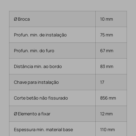
Ø Broca
10 mm
Profun. min. de instalação
75 mm
Profun. min. do furo
67 mm
Distância min. ao bordo
83 mm
Chave para instalação
17
Corte betão não fissurado
856 mm
Ø Elemento a fixar
12 mm
Espessura min. material base
110 mm