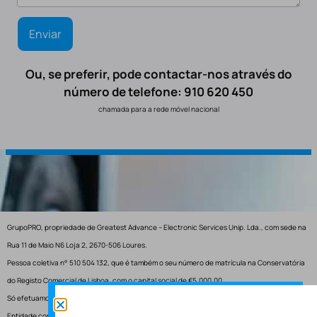
Ou, se preferir, pode contactar-nos através do
número de telefone: 910 620 450
chamada para a rede móvel nacional
GrupoPRO, propriedade de Greatest Advance – Electronic Services Unip. Lda., com sede na
Rua 11 de Maio N6 Loja 2, 2670-506 Loures.
Pessoa coletiva n° 510 504 132, que é também o seu número de matrícula na Conservatória
do Registo Comercial de Lisboa, com o capital social de €5.000,00.
Só efetuamos entregas em Portugal.
Entidade competente para resolução de conflitos – Centro de Arbitragem de Conflitos de