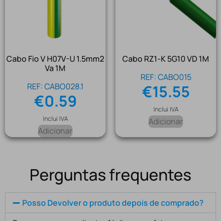
Cabo Fio V H07V-U 1.5mm2
Cabo RZ1-K 5G10 VD 1M
Va 1M
REF: CABO015
REF: CABO028.1
€
15.55
€
0.59
Inclui IVA
Inclui IVA
Adicionar
Adicionar
Perguntas frequentes
Posso Devolver o produto depois de comprado?