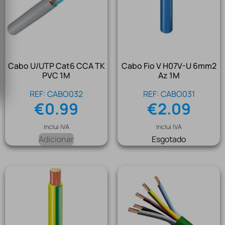
Cabo U/UTP Cat6 CCA TK
Cabo Fio V H07V-U 6mm2
PVC 1M
Az 1M
REF: CABO032
REF: CABO031
€
0.99
€
2.09
Inclui IVA
Inclui IVA
Adicionar
Esgotado