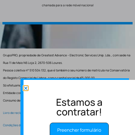
chamada para a rede móvel nacional
GrupoPRO, propriedade de Greatest Advance – Electronic Services Unip. Lda., com sede na
Rua 11 de Maio N6 Loja 2, 2670-506 Loures.
Pessoa coletiva n° 510 504 132, que é também o seu número de matrícula na Conservatória
do Registo Comercial de Lisboa, com o capital social de €5.000,00.
Só efetuamos entregas em Portugal.
Entidade competente para resolução de conflitos – Centro de Arbitragem de Conflitos de
Estamos a
Consumo de Lisboa.
contratar!
Livro de reclamações electrónico
Condições de Serviço
Preencher formulário