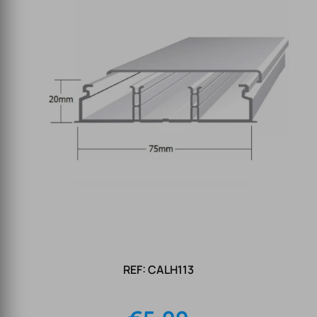
REF: CALH113