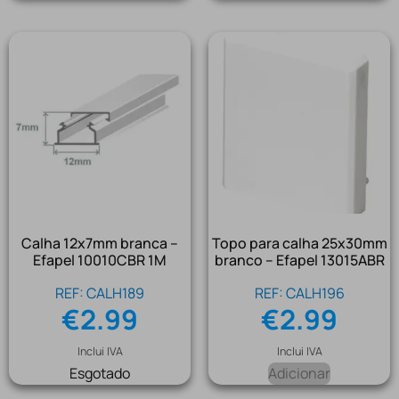
Calha 12x7mm branca –
Topo para calha 25x30mm
Efapel 10010CBR 1M
branco – Efapel 13015ABR
REF: CALH189
REF: CALH196
€
2.99
€
2.99
Inclui IVA
Inclui IVA
Esgotado
Adicionar