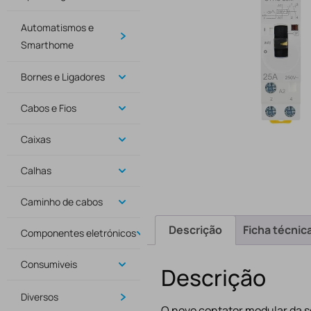
Automatismos e
Smarthome
Bornes e Ligadores
Cabos e Fios
Caixas
Calhas
Caminho de cabos
Descrição
Ficha técnic
Componentes eletrónicos
Consumiveis
Descrição
Diversos
O novo contator modular da s