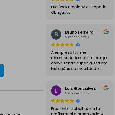
Eficiência, rapidez e simpatia.
Obrigado.
Bruno Ferreira
5 meses atrás
A empresa foi-me
recomendada por um amigo
como sendo especialista em
instações de mobilidade
elétrica e desde o inicio
foram sempre bastante
profissionais, comunicativos e
Luis Goncalves
disponiveis para todas as
5 meses atrás
minhas dúvidas.
A instalação de tomada
Excelente trabalho, muito
reforçada em garagem
profissional e organizado. A
quipamentos