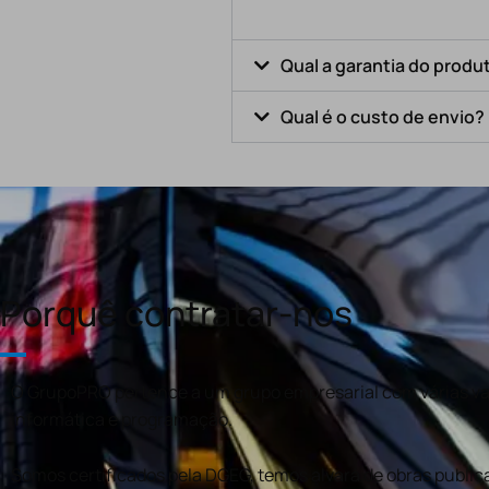
Qual a garantia do produ
Qual é o custo de envio?
Porquê contratar-nos
O GrupoPRO pertence a um grupo empresarial com várias val
informática e programação.
Somos certificados pela DGEG, temos alvará de obras publica