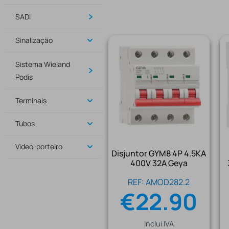
SADI
Sinalização
Sistema Wieland
Podis
Terminais
Tubos
Video-porteiro
Disjuntor GYM8 4P 4.5KA
400V 32A Geya
REF: AMOD282.2
€
22.90
Inclui IVA