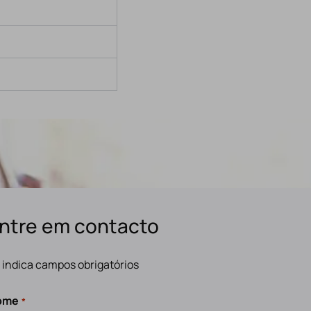
ntre em contacto
" indica campos obrigatórios
ome
*