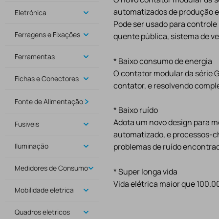
automatizados de produção e t
Eletrónica
Pode ser usado para controle
Ferragens e Fixações
quente pública, sistema de ve
Ferramentas
* Baixo consumo de energia
O contator modular da série 
Fichas e Conectores
contator, e resolvendo compl
Fonte de Alimentação
* Baixo ruído
Adota um novo design para me
Fusiveis
automatizado, e processos-c
Iluminação
problemas de ruído encontrado
Medidores de Consumo
* Super longa vida
Vida elétrica maior que 100.0
Mobilidade eletrica
Quadros eletricos