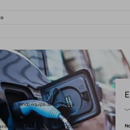
to
E
ências, tendo equipa de eletronica,
"
*
N
s e o nosso trabalho está coberto por