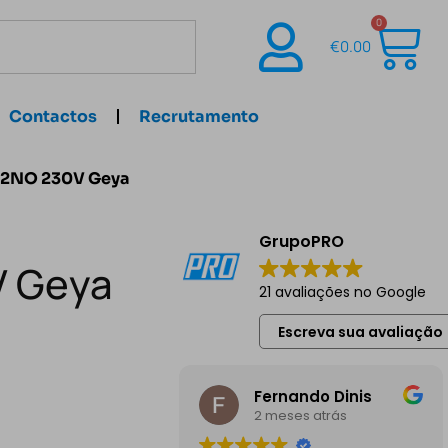
0
€
0.00
Contactos
Recrutamento
 2NO 230V Geya
GrupoPRO
V Geya
21 avaliações no Google
Escreva sua avaliação
Fernando Dinis
2 meses atrás