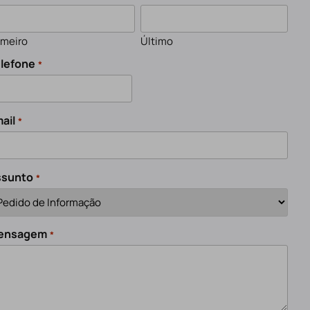
imeiro
Último
lefone
*
ail
*
ssunto
*
ensagem
*