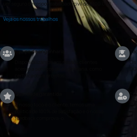
um seguro de responsabilidade civil de €100.000.
Veja os nossos trabalhos
Equipa de engenharia
Téc
Disponibilizamos aos nossos clientes
Os 
acesso a serviços de engenharia, como
DG
certificados e projetos.
Qualidade garantida
Exp
O nosso foco é o cliente, temos uma
Con
politica de 100% de satisfação e o nosso
rea
feedback comprova-o.