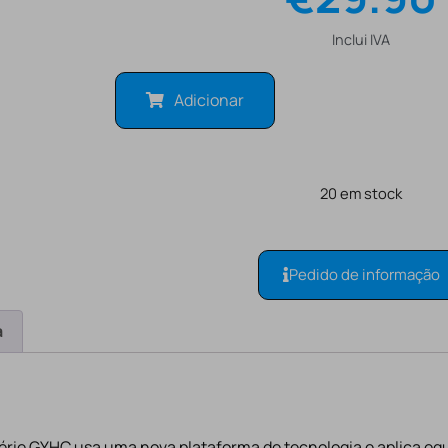
Inclui IVA
Adicionar
20 em stock
Pedido de informação
a
érie GYHC usa uma nova plataforma de tecnologia e aplica e