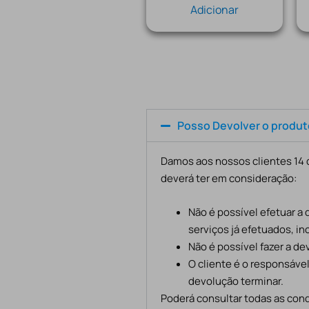
Adicionar
Posso Devolver o produ
Damos aos nossos clientes 14 d
deverá ter em consideração:
Não é possível efetuar a
serviços já efetuados, in
Não é possível fazer a d
O cliente é o responsáve
devolução terminar.
Poderá consultar todas as cond