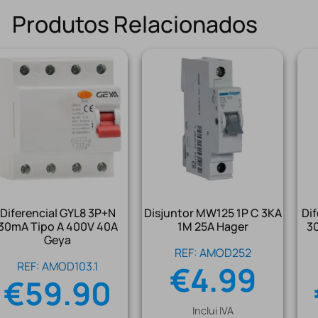
Produtos Relacionados
Diferencial GYL8 3P+N
Disjuntor MW125 1P C 3KA
Di
30mA Tipo A 400V 40A
1M 25A Hager
3
Geya
REF: AMOD252
REF: AMOD103.1
€
4.99
€
59.90
Inclui IVA