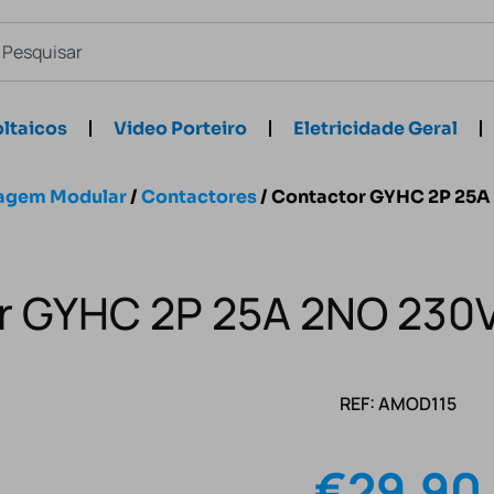
ltaicos
Video Porteiro
Eletricidade Geral
agem Modular
/
Contactores
/ Contactor GYHC 2P 25A
r GYHC 2P 25A 2NO 230
REF: AMOD115
€
29.90