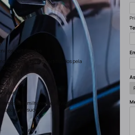
Pr
Te
nicos certificados
Em
nossos técnicos são certificados pela
EG e a ANACOM
A
eriência
M
tamos com milhares de serviços
lizados com sucesso.