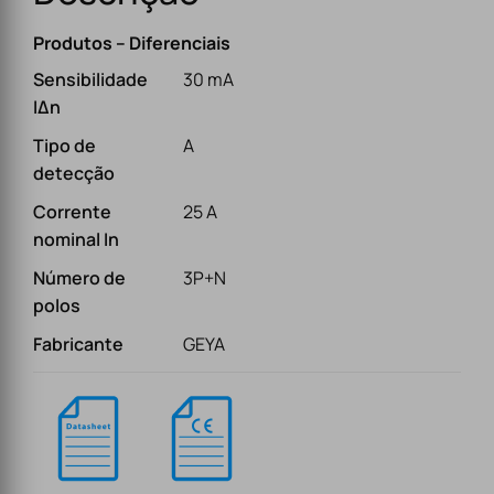
Produtos – Diferenciais
Sensibilidade
30 mA
IΔn
Tipo de
A
detecção
Corrente
25 A
nominal In
Número de
3P+N
polos
Fabricante
GEYA