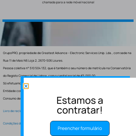
chamada para a rede móvel nacional
GrupoPRO, propriedade de Greatest Advance – Electronic Services Unip. Lda., com sede na
Rua 11 de Maio N6 Loja 2, 2670-506 Loures.
Pessoa coletiva n° 510 504 132, que é também o seu número de matrícula na Conservatória
do Registo Comercial de Lisboa, com o capital social de €5.000,00.
Só efetuamos entregas em Portugal.
Entidade competente para resolução de conflitos – Centro de Arbitragem de Conflitos de
Estamos a
Consumo de Lisboa.
contratar!
Livro de reclamações electrónico
Condições de Serviço
Preencher formulário