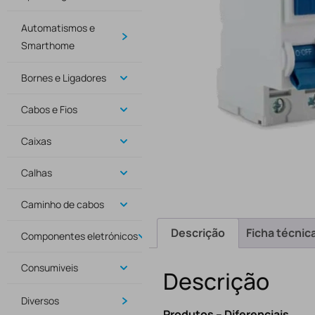
Automatismos e
Smarthome
Bornes e Ligadores
Cabos e Fios
Caixas
Calhas
Caminho de cabos
Descrição
Ficha técnic
Componentes eletrónicos
Consumiveis
Descrição
Diversos
Produtos – Diferenciais