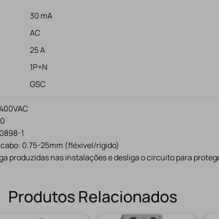
30 mA
AC
25 A
1P+N
GSC
/400VAC
20
60898-1
abo: 0.75-25mm (fléxivel/rígido)
a produzidas nas instalações e desliga o circuito para proteg
Produtos Relacionados