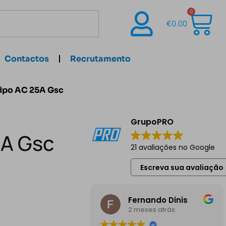
0
€
0.00
Contactos
Recrutamento
Tipo AC 25A Gsc
GrupoPRO
5A Gsc
21 avaliações no Google
Escreva sua avaliação
Fernando Dinis
2 meses atrás