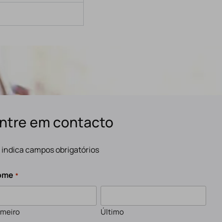
ntre em contacto
" indica campos obrigatórios
ome
*
imeiro
Último