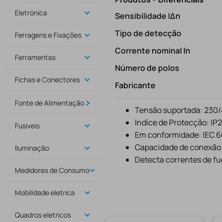
Eletrónica
Sensibilidade IΔn
Tipo de detecção
Ferragens e Fixações
Corrente nominal In
Ferramentas
Número de polos
Fichas e Conectores
Fabricante
Fonte de Alimentação
Tensão suportada: 230
Indíce de Protecção: IP
Fusiveis
Em conformidade: IEC 
Capacidade de conexão c
Iluminação
Detecta correntes de fug
Medidores de Consumo
Mobilidade eletrica
Quadros eletricos