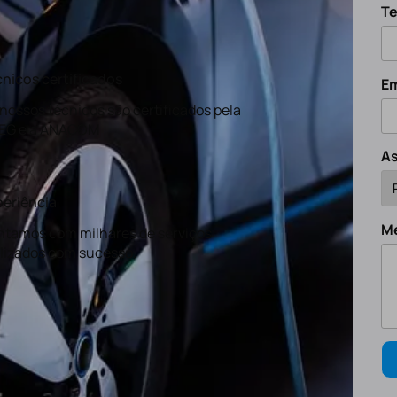
Te
nicos certificados
Em
nossos técnicos são certificados pela
EG e a ANACOM
A
eriência
M
tamos com milhares de serviços
lizados com sucesso.