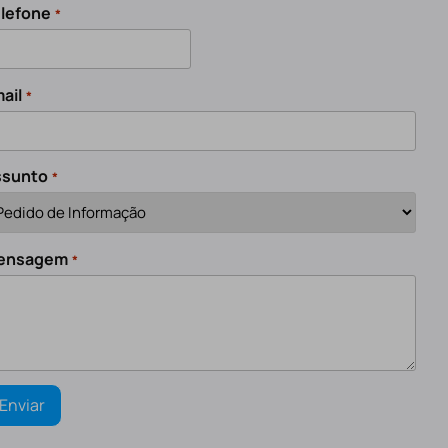
lefone
*
ail
*
ssunto
*
ensagem
*