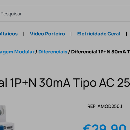
ltaicos
Video Porteiro
Eletricidade Geral
hagem Modular
/
Diferenciais
/ Diferencial 1P+N 30mA 
ial 1P+N 30mA Tipo AC 2
REF: AMOD250.1
€
29.90