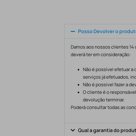
Posso Devolver o produ
Damos aos nossos clientes 14 d
deverá ter em consideração:
Não é possível efetuar a
serviços já efetuados, in
Não é possível fazer a d
O cliente é o responsáve
devolução terminar.
Poderá consultar todas as cond
Qual a garantia do produ