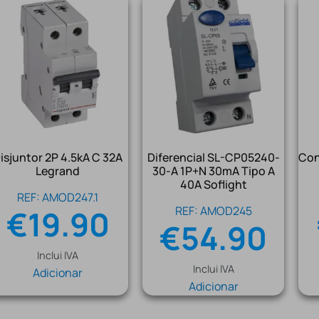
isjuntor 2P 4.5kA C 32A
Diferencial SL-CP05240-
Con
Legrand
30-A 1P+N 30mA Tipo A
40A Soflight
REF: AMOD247.1
€
19.90
REF: AMOD245
€
54.90
Inclui IVA
Inclui IVA
Adicionar
Adicionar