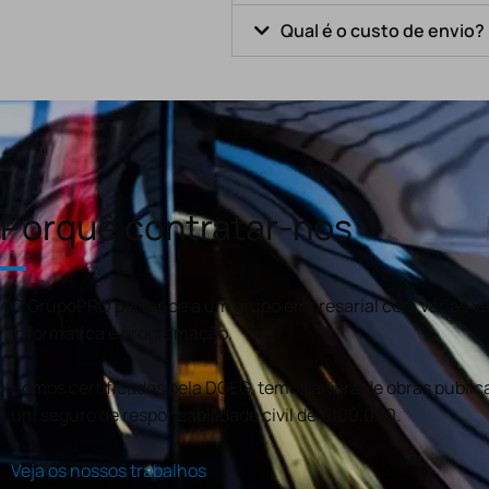
Qual é o custo de envio?
Porquê contratar-nos
O GrupoPRO pertence a um grupo empresarial com várias val
informática e programação.
Somos certificados pela DGEG, temos alvará de obras publica
um seguro de responsabilidade civil de €100.000.
Veja os nossos trabalhos