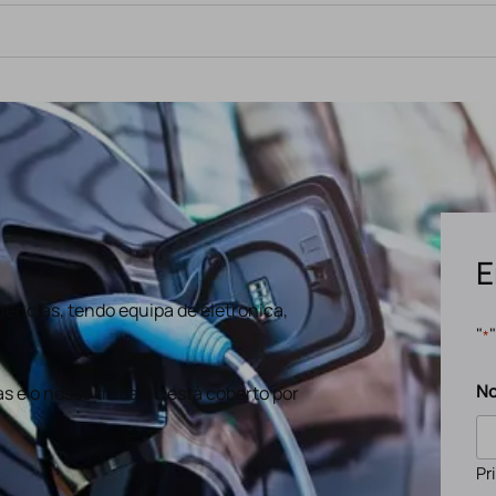
E
ências, tendo equipa de eletronica,
"
*
N
s e o nosso trabalho está coberto por
Pr