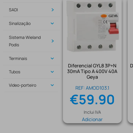
SADI
Sinalização
Sistema Wieland
Podis
Terminais
Diferencial GYL8 3P+N
D
30mA Tipo A 400V 40A
Tubos
Geya
Video-porteiro
REF: AMOD103.1
€
59.90
Inclui IVA
Adicionar