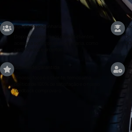
Equipa de engenharia
Téc
Disponibilizamos aos nossos clientes
Os 
acesso a serviços de engenharia, como
DG
certificados e projetos.
Qualidade garantida
Exp
O nosso foco é o cliente, temos uma
Con
politica de 100% de satisfação e o nosso
rea
feedback comprova-o.