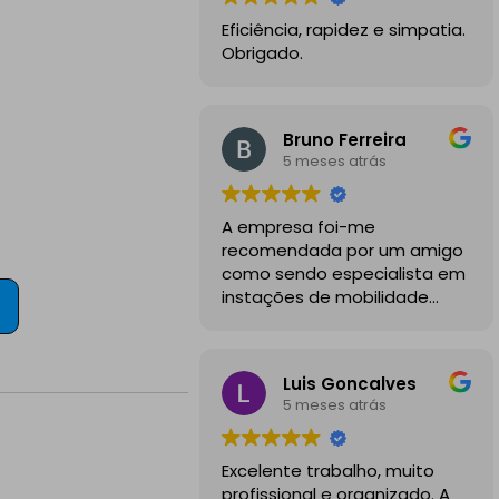
Eficiência, rapidez e simpatia.
Obrigado.
Bruno Ferreira
5 meses atrás
A empresa foi-me
recomendada por um amigo
como sendo especialista em
instações de mobilidade
elétrica e desde o inicio
foram sempre bastante
profissionais, comunicativos e
Luis Goncalves
disponiveis para todas as
5 meses atrás
minhas dúvidas.
A instalação de tomada
Excelente trabalho, muito
reforçada em garagem
profissional e organizado. A