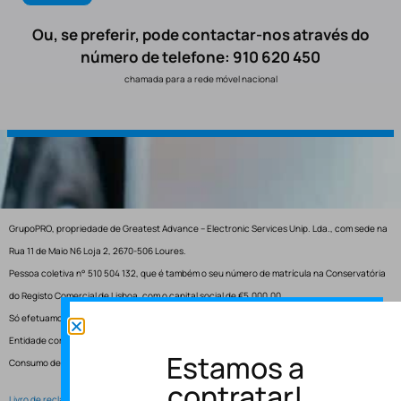
Ou, se preferir, pode contactar-nos através do
número de telefone: 910 620 450
chamada para a rede móvel nacional
GrupoPRO, propriedade de Greatest Advance – Electronic Services Unip. Lda., com sede na
Rua 11 de Maio N6 Loja 2, 2670-506 Loures.
Pessoa coletiva n° 510 504 132, que é também o seu número de matrícula na Conservatória
do Registo Comercial de Lisboa, com o capital social de €5.000,00.
Só efetuamos entregas em Portugal.
Entidade competente para resolução de conflitos – Centro de Arbitragem de Conflitos de
Estamos a
Consumo de Lisboa.
contratar!
Livro de reclamações electrónico