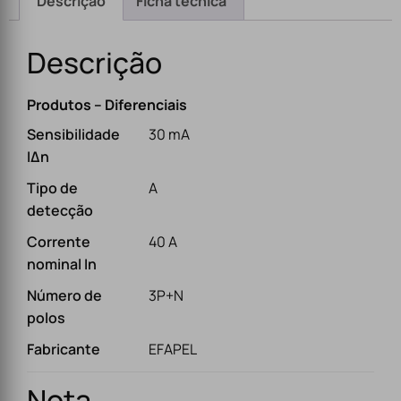
Descrição
Ficha técnica
Descrição
Produtos – Diferenciais
Sensibilidade
30 mA
IΔn
Tipo de
A
detecção
Corrente
40 A
nominal In
Número de
3P+N
polos
Fabricante
EFAPEL
Nota