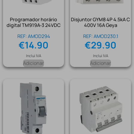
Programador horário
Disjuntor GYM8 4P 4.5kA C
digital TM919A-3 24VDC
400V 16A Geya
REF: AMOD294
REF: AMOD230.1
€
14.90
€
29.90
Inclui IVA
Inclui IVA
Adicionar
Adicionar