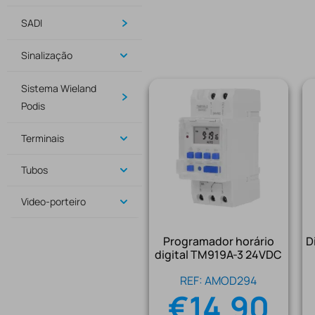
SADI
Sinalização
Sistema Wieland
Podis
Terminais
Tubos
Video-porteiro
Programador horário
D
digital TM919A-3 24VDC
REF: AMOD294
€
14.90