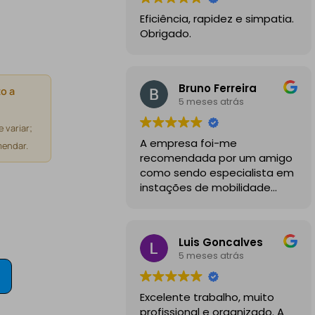
Eficiência, rapidez e simpatia.
Obrigado.
Bruno Ferreira
o a
5 meses atrás
 variar;
A empresa foi-me
endar.
recomendada por um amigo
como sendo especialista em
instações de mobilidade
elétrica e desde o inicio
foram sempre bastante
profissionais, comunicativos e
Luis Goncalves
disponiveis para todas as
5 meses atrás
minhas dúvidas.
A instalação de tomada
Excelente trabalho, muito
reforçada em garagem
profissional e organizado. A