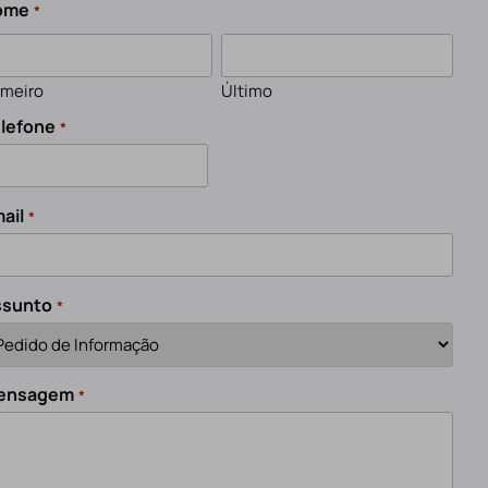
ome
*
imeiro
Último
lefone
*
ail
*
ssunto
*
ensagem
*