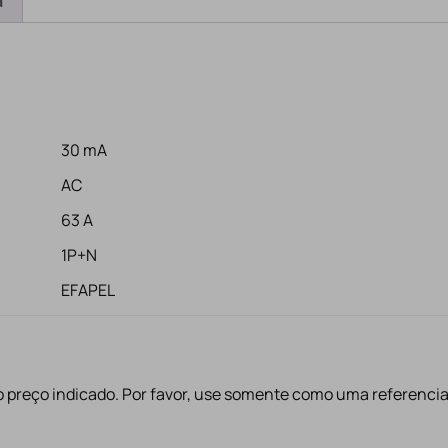
a
30 mA
AC
63 A
1P+N
EFAPEL
 preço indicado. Por favor, use somente como uma referenci