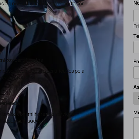
N
s e o nosso trabalho está coberto por
Pr
Te
nicos certificados
Em
nossos técnicos são certificados pela
EG e a ANACOM
A
eriência
M
tamos com milhares de serviços
lizados com sucesso.