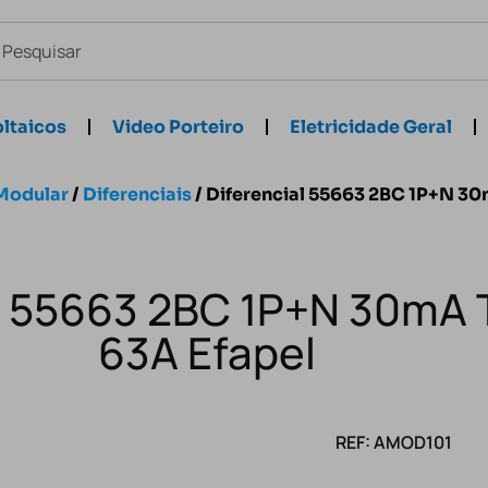
ltaicos
Video Porteiro
Eletricidade Geral
Modular
/
Diferenciais
/ Diferencial 55663 2BC 1P+N 30
l 55663 2BC 1P+N 30mA 
63A Efapel
REF: AMOD101