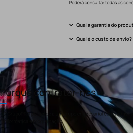
Poderá consultar todas as cond
Qual a garantia do produ
Qual é o custo de envio?
Porquê contratar-nos
O GrupoPRO pertence a um grupo empresarial com várias val
informática e programação.