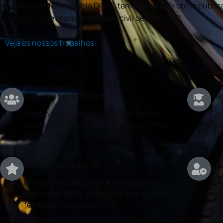
Somos certificados pela DGEG, temos alvará de obras publica
um seguro de responsabilidade civil de €100.000.
Veja os nossos trabalhos
Equipa de engenharia
Téc
Disponibilizamos aos nossos clientes
Os 
acesso a serviços de engenharia, como
DG
certificados e projetos.
Qualidade garantida
Exp
O nosso foco é o cliente, temos uma
Con
politica de 100% de satisfação e o nosso
rea
feedback comprova-o.