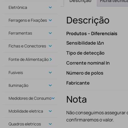
Descrição
Ficha técnic
Eletrónica
Descrição
Ferragens e Fixações
Ferramentas
Produtos – Diferenciais
Sensibilidade IΔn
Fichas e Conectores
Tipo de detecção
Fonte de Alimentação
Corrente nominal In
Fusiveis
Número de polos
Fabricante
Iluminação
Nota
Medidores de Consumo
Mobilidade eletrica
Não conseguimos assegurar o
confirmaremos o valor.
Quadros eletricos