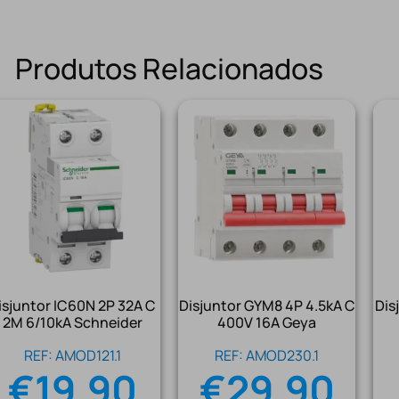
Produtos Relacionados
isjuntor IC60N 2P 32A C
Disjuntor GYM8 4P 4.5kA C
Dis
2M 6/10kA Schneider
400V 16A Geya
REF: AMOD121.1
REF: AMOD230.1
€
19.90
€
29.90