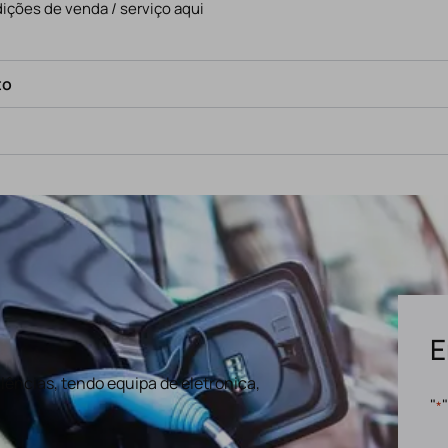
ições de venda / serviço aqui
to
E
ências, tendo equipa de eletronica,
"
*