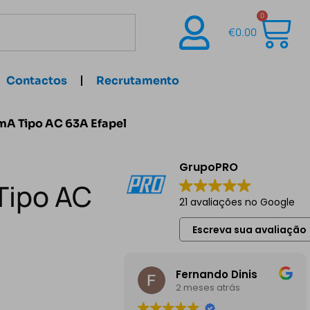
0
€
0.00
Contactos
Recrutamento
mA Tipo AC 63A Efapel
GrupoPRO
Tipo AC
21 avaliações no Google
Escreva sua avaliação
Fernando Dinis
2 meses atrás