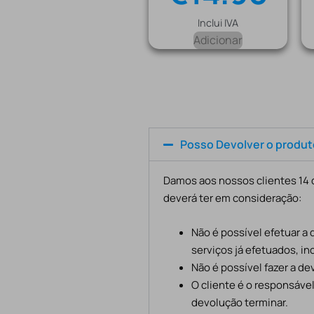
Inclui IVA
Adicionar
Posso Devolver o produ
Damos aos nossos clientes 14 d
deverá ter em consideração:
Não é possível efetuar a
serviços já efetuados, in
Não é possível fazer a d
O cliente é o responsáve
devolução terminar.