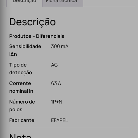
Descrição
Ficha técnica
Descrição
Produtos – Diferenciais
Sensibilidade
300 mA
IΔn
Tipo de
AC
detecção
Corrente
63 A
nominal In
Número de
1P+N
polos
Fabricante
EFAPEL
Nota