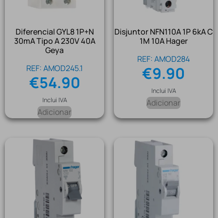
Diferencial GYL8 1P+N
Disjuntor NFN110A 1P 6kA C
30mA Tipo A 230V 40A
1M 10A Hager
Geya
REF: AMOD284
REF: AMOD245.1
€
9.90
€
54.90
Inclui IVA
Inclui IVA
Adicionar
Adicionar