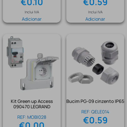
€
0.10
€
0.59
Inclui IVA
Inclui IVA
Adicionar
Adicionar
Kit Green up Access
Bucim PG-09 cinzento IP65
090470 LEGRAND
REF: QELE014
REF: MOBI028
€
0.59
€
0.00