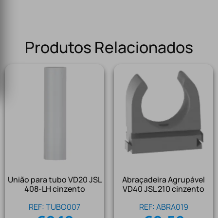
Produtos Relacionados
União para tubo VD20 JSL
Abraçadeira Agrupável
408-LH cinzento
VD40 JSL 210 cinzento
REF: TUBO007
REF: ABRA019