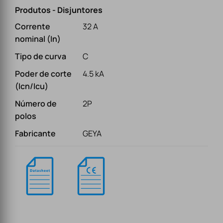
Produtos - Disjuntores
Corrente
32 A
nominal (In)
Tipo de curva
C
Poder de corte
4.5 kA
(Icn/Icu)
Número de
2P
polos
Fabricante
GEYA