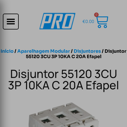
0
€
0.00
Início
/
Aparelhagem Modular
/
Disjuntores
/ Disjuntor
55120 3CU 3P 10KA C 20A Efapel
Disjuntor 55120 3CU
3P 10KA C 20A Efapel