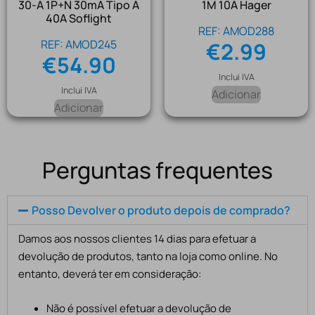
30-A 1P+N 30mA Tipo A
1M 10A Hager
40A Soflight
REF: AMOD288
REF: AMOD245
€
2.99
€
54.90
Inclui IVA
Inclui IVA
Adicionar
Adicionar
Perguntas frequentes
Posso Devolver o produto depois de comprado?
Damos aos nossos clientes 14 dias para efetuar a
devolução de produtos, tanto na loja como online. No
entanto, deverá ter em consideração:
Não é possível efetuar a devolução de