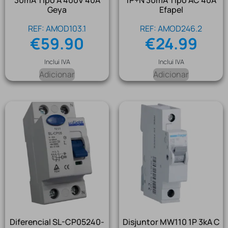
30mA Tipo A 400V 40A
1P+N 30mA Tipo AC 40A
Geya
Efapel
REF: AMOD103.1
REF: AMOD246.2
€
59.90
€
24.99
Inclui IVA
Inclui IVA
Adicionar
Adicionar
Diferencial SL-CP05240-
Disjuntor MW110 1P 3kA C