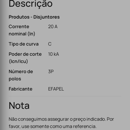
Descrição
Produtos - Disjuntores
Corrente
20 A
nominal (In)
Tipo de curva
C
Poder de corte
10 kA
(Icn/Icu)
Número de
3P
polos
Fabricante
EFAPEL
Nota
Não conseguimos assegurar o preço indicado. Por
favor, use somente como uma referencia.