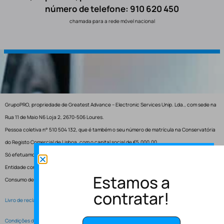
número de telefone: 910 620 450
chamada para a rede móvel nacional
GrupoPRO, propriedade de Greatest Advance – Electronic Services Unip. Lda., com sede na
Rua 11 de Maio N6 Loja 2, 2670-506 Loures.
Pessoa coletiva n° 510 504 132, que é também o seu número de matrícula na Conservatória
do Registo Comercial de Lisboa, com o capital social de €5.000,00.
Só efetuamos entregas em Portugal.
Entidade competente para resolução de conflitos – Centro de Arbitragem de Conflitos de
Estamos a
Consumo de Lisboa.
contratar!
Livro de reclamações electrónico
Condições de Serviço