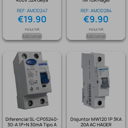
400V 32A Geya
1M 10A Hager
REF: AMOD247
REF: AMOD284
€
19.90
€
9.90
Inclui IVA
Inclui IVA
Adicionar
Adicionar
Diferencial SL-CP05240-
Disjuntor MW120 1P 3KA
30-A 1P+N 30mA Tipo A
20A AC HAGER