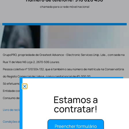
chamada para a rede móvel nacional
GrupoPRO, propriedade de Greatest Advance – Electronic Services Unip. Lda., com sede na
Rua 11 de Maio N6 Loja 2, 2670-506 Loures.
Pessoa coletiva n° 510 504 132, que é também o seu número de matrícula na Conservatória
do Registo Comercial de Lisboa, com o capital social de €5.000,00.
Só efetuamos entregas em Portugal.
Entidade competente para resolução de conflitos – Centro de Arbitragem de Conflitos de
Estamos a
Consumo de Lisboa.
contratar!
Livro de reclamações electrónico
Condições de Serviço
Preencher formulário