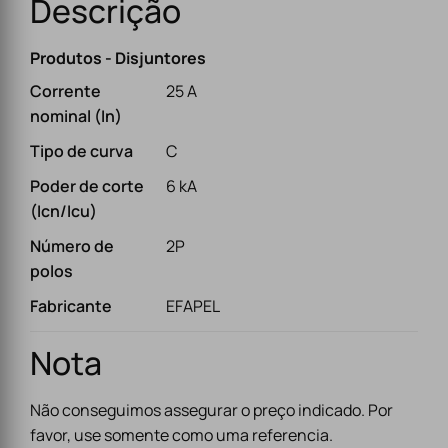
Descrição
Produtos - Disjuntores
Corrente
25 A
nominal (In)
Tipo de curva
C
Poder de corte
6 kA
(Icn/Icu)
Número de
2P
polos
Fabricante
EFAPEL
Nota
Não conseguimos assegurar o preço indicado. Por
favor, use somente como uma referencia.