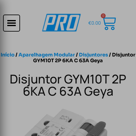
0
€
0.00
Início
/
Aparelhagem Modular
/
Disjuntores
/ Disjuntor
GYM10T 2P 6KA C 63A Geya
Disjuntor GYM10T 2P
6KA C 63A Geya