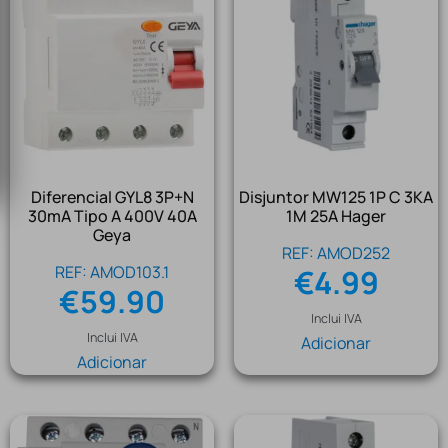
Diferencial GYL8 3P+N
Disjuntor MW125 1P C 3KA
30mA Tipo A 400V 40A
1M 25A Hager
Geya
REF: AMOD252
REF: AMOD103.1
€
4.99
€
59.90
Inclui IVA
Inclui IVA
Adicionar
Adicionar