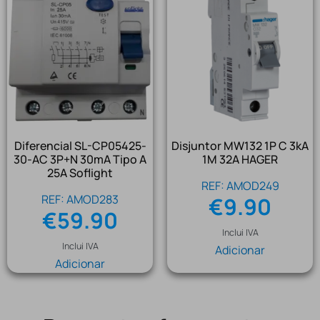
Diferencial SL-CP05425-
Disjuntor MW132 1P C 3kA
30-AC 3P+N 30mA Tipo A
1M 32A HAGER
25A Soflight
REF: AMOD249
REF: AMOD283
€
9.90
€
59.90
Inclui IVA
Inclui IVA
Adicionar
Adicionar