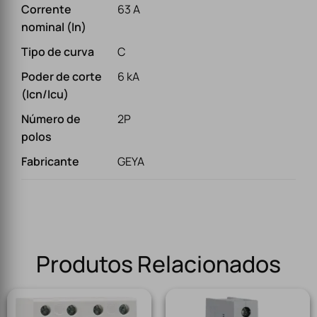
Corrente
63 A
nominal (In)
Tipo de curva
C
Poder de corte
6 kA
(Icn/Icu)
Número de
2P
polos
Fabricante
GEYA
Produtos Relacionados