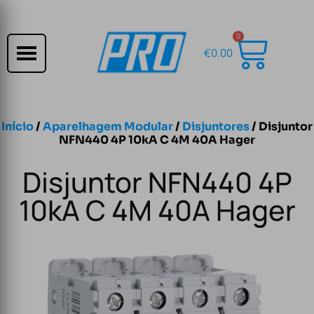
0
€
0.00
Início
/
Aparelhagem Modular
/
Disjuntores
/ Disjuntor
NFN440 4P 10kA C 4M 40A Hager
Disjuntor NFN440 4P
10kA C 4M 40A Hager