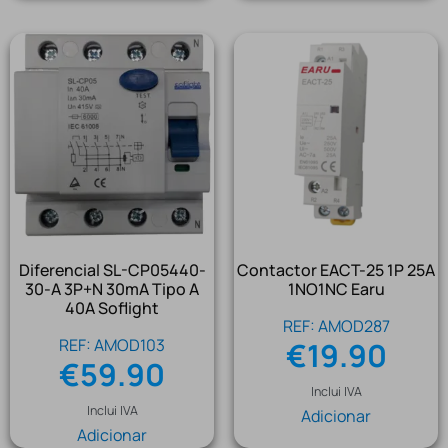
Diferencial SL-CP05440-
Contactor EACT-25 1P 25A
30-A 3P+N 30mA Tipo A
1NO1NC Earu
40A Soflight
REF: AMOD287
REF: AMOD103
€
19.90
€
59.90
Inclui IVA
Inclui IVA
Adicionar
Adicionar