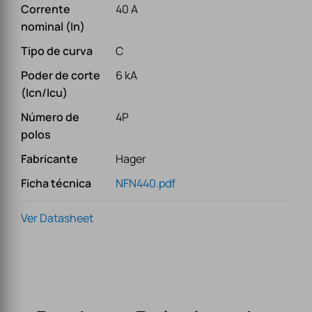
Corrente
40 A
nominal (In)
Tipo de curva
C
Poder de corte
6 kA
(Icn/Icu)
Número de
4P
polos
Fabricante
Hager
Ficha técnica
NFN440.pdf
Ver Datasheet