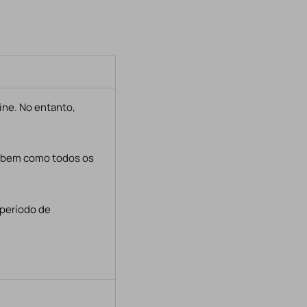
ine. No entanto,
, bem como todos os
 período de