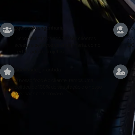
Equipa de engenharia
Téc
Disponibilizamos aos nossos clientes
Os 
acesso a serviços de engenharia, como
DG
certificados e projetos.
Qualidade garantida
Exp
O nosso foco é o cliente, temos uma
Con
politica de 100% de satisfação e o nosso
rea
feedback comprova-o.