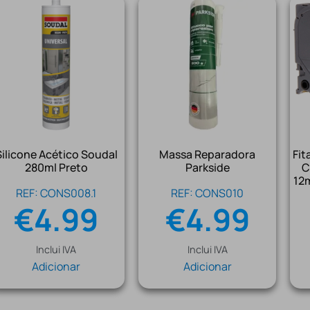
Silicone Acético Soudal
Massa Reparadora
Fit
280ml Preto
Parkside
C
12
REF: CONS008.1
REF: CONS010
€
4.99
€
4.99
Inclui IVA
Inclui IVA
Adicionar
Adicionar