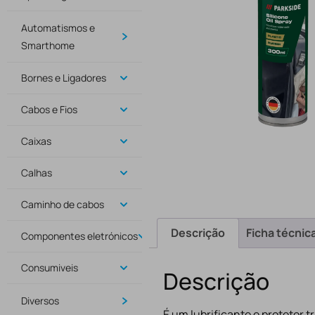
Automatismos e
Smarthome
Bornes e Ligadores
Cabos e Fios
Caixas
Calhas
Caminho de cabos
Descrição
Ficha técnic
Componentes eletrónicos
Consumiveis
Descrição
Diversos
É um lubrificante e protetor 