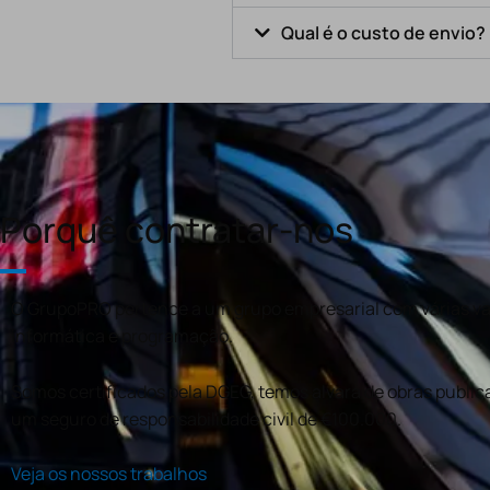
Qual é o custo de envio?
Porquê contratar-nos
O GrupoPRO pertence a um grupo empresarial com várias val
informática e programação.
Somos certificados pela DGEG, temos alvará de obras publica
um seguro de responsabilidade civil de €100.000.
Veja os nossos trabalhos