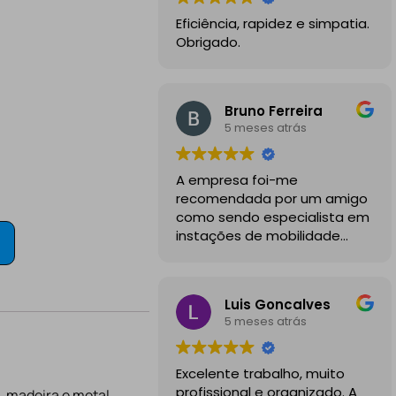
Eficiência, rapidez e simpatia.
Obrigado.
Bruno Ferreira
5 meses atrás
A empresa foi-me
recomendada por um amigo
como sendo especialista em
instações de mobilidade
elétrica e desde o inicio
foram sempre bastante
profissionais, comunicativos e
Luis Goncalves
disponiveis para todas as
5 meses atrás
minhas dúvidas.
A instalação de tomada
Excelente trabalho, muito
reforçada em garagem
profissional e organizado. A
, madeira e metal.