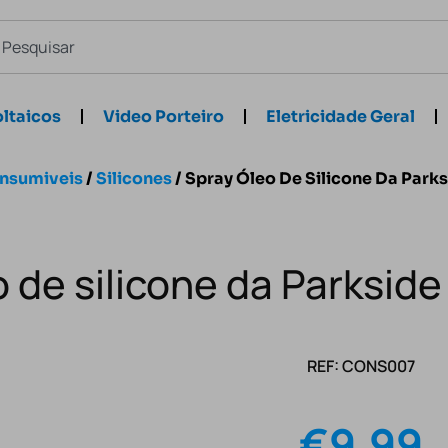
ltaicos
Video Porteiro
Eletricidade Geral
nsumiveis
/
Silicones
/ Spray Óleo De Silicone Da Park
o de silicone da Parksid
REF: CONS007
€
9.99