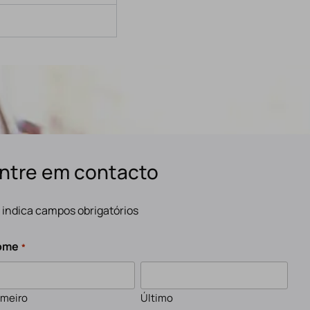
ntre em contacto
" indica campos obrigatórios
ome
*
imeiro
Último