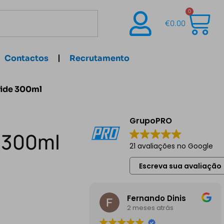
0
€
0.00
Contactos
Recrutamento
side 300ml
GrupoPRO
e 300ml
21 avaliações no Google
Escreva sua avaliação
Fernando Dinis
2 meses atrás