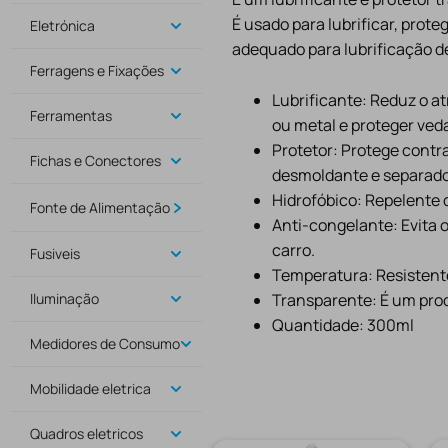
É usado para lubrificar, prot
Eletrónica
adequado para lubrificação de
Ferragens e Fixações
Lubrificante: Reduz o atr
Ferramentas
ou metal e proteger ved
Protetor: Protege contr
Fichas e Conectores
desmoldante e separado
Hidrofóbico: Repelente 
Fonte de Alimentação
Anti-congelante: Evita 
carro.
Fusiveis
Temperatura: Resistent
Transparente: É um prod
Iluminação
Quantidade: 300ml
Medidores de Consumo
Mobilidade eletrica
Quadros eletricos