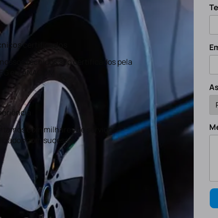
Te
nicos certificados
Em
nossos técnicos são certificados pela
EG e a ANACOM
A
eriência
M
tamos com milhares de serviços
lizados com sucesso.