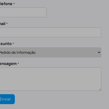
lefone
*
ail
*
ssunto
*
ensagem
*