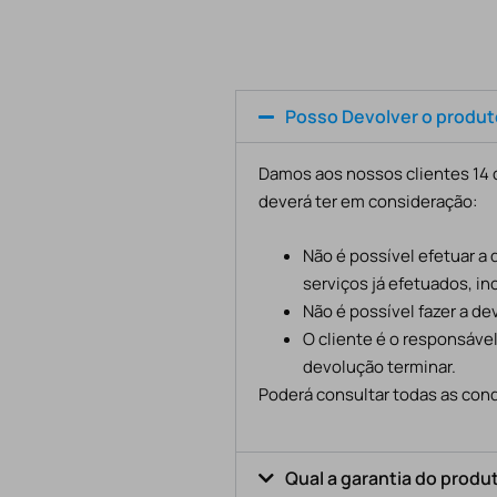
Posso Devolver o produ
Damos aos nossos clientes 14 d
deverá ter em consideração:
Não é possível efetuar a
serviços já efetuados, in
Não é possível fazer a d
O cliente é o responsáve
devolução terminar.
Poderá consultar todas as cond
Qual a garantia do produ