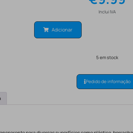
Inclui IVA
Adicionar
5 em stock
Pedido de informação
a
transparente para diversas superfícies como plástico, borracha