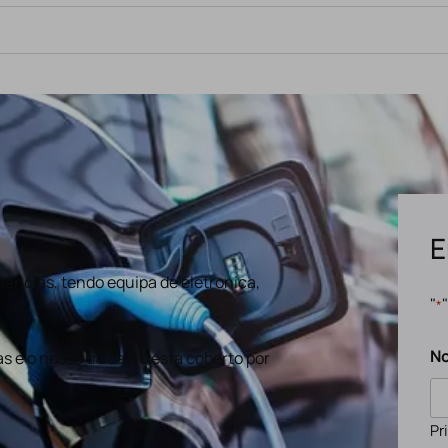
E
ências, tendo equipa de eletronica,
"
*
N
s e o nosso trabalho está coberto por
Pr