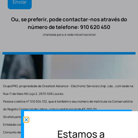
Ou, se preferir, pode contactar-nos através do
número de telefone: 910 620 450
chamada para a rede móvel nacional
GrupoPRO, propriedade de Greatest Advance – Electronic Services Unip. Lda., com sede na
Rua 11 de Maio N6 Loja 2, 2670-506 Loures.
Pessoa coletiva n° 510 504 132, que é também o seu número de matrícula na Conservatória
do Registo Comercial de Lisboa, com o capital social de €5.000,00.
Só efetuamos entregas em Portugal.
Entidade competente para resolução de conflitos – Centro de Arbitragem de Conflitos de
Estamos a
Consumo de Lisboa.