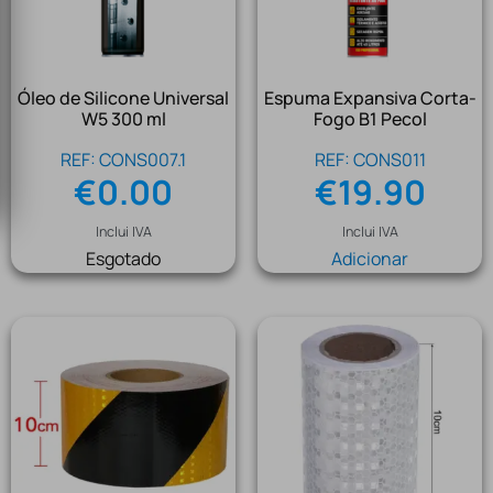
Óleo de Silicone Universal
Espuma Expansiva Corta-
W5 300 ml
Fogo B1 Pecol
REF: CONS007.1
REF: CONS011
€
0.00
€
19.90
Inclui IVA
Inclui IVA
Esgotado
Adicionar