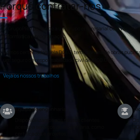
Porquê contratar-nos
O GrupoPRO pertence a um grupo empresarial com várias val
informática e programação.
Somos certificados pela DGEG, temos alvará de obras publica
um seguro de responsabilidade civil de €100.000.
Veja os nossos trabalhos
Equipa de engenharia
Téc
Disponibilizamos aos nossos clientes
Os 
acesso a serviços de engenharia, como
DG
certificados e projetos.