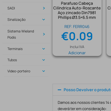
Parafuso Cabeça
Cilíndrica Auto-Roscante
C
SADI
Aço zincado Din7981
Phillips Ø3.5×6.5 mm
Sinalização
REF: FERR046
€
0.09
Sistema Wieland
Podis
Inclui IVA
Terminais
Adicionar
Tubos
Video-porteiro
Posso Devolver o produ
Damos aos nossos clientes 14 d
deverá ter em consideração: