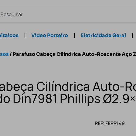
ltaicos
Video Porteiro
Eletricidade Geral
usos
/ Parafuso Cabeça Cilíndrica Auto-Roscante Aço 
abeça Cilíndrica Auto-
do Din7981 Phillips Ø2.
REF: FERR149