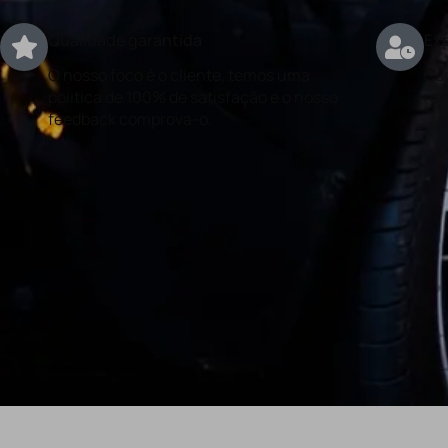
Qualidade garantida
Exp
O nosso foco é o cliente, temos uma
Con
politica de 100% de satisfação e o nosso
rea
feedback comprova-o.