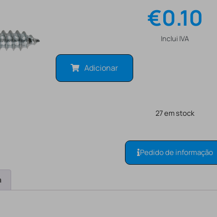
€
0.10
Inclui IVA
Adicionar
27 em stock
Pedido de informação
a