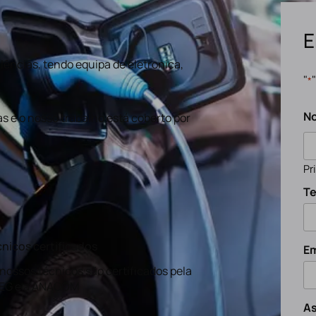
E
ências, tendo equipa de eletronica,
"
*
N
s e o nosso trabalho está coberto por
Pr
Te
nicos certificados
Em
nossos técnicos são certificados pela
EG e a ANACOM
A