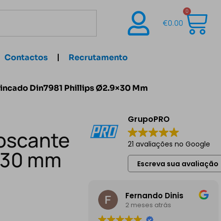
0
€
0.00
Contactos
Recrutamento
Zincado Din7981 Phillips Ø2.9×30 Mm
GrupoPRO
Roscante
21 avaliações no Google
9×30 mm
Escreva sua avaliação
Fernando Dinis
2 meses atrás