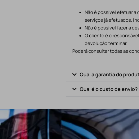
Não é possível efetuar a
serviços já efetuados, in
Não é possível fazer a d
O cliente é o responsáve
devolução terminar.
Poderá consultar todas as cond
Qual a garantia do produ
Qual é o custo de envio?