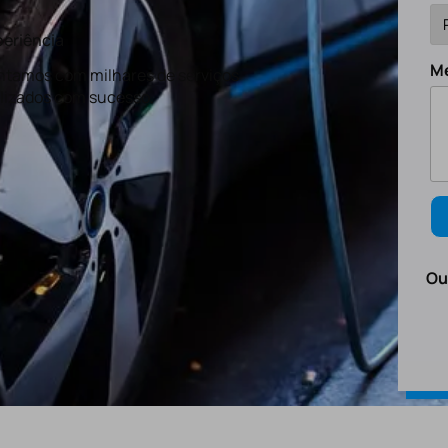
eriência
M
tamos com milhares de serviços
lizados com sucesso.
Ou