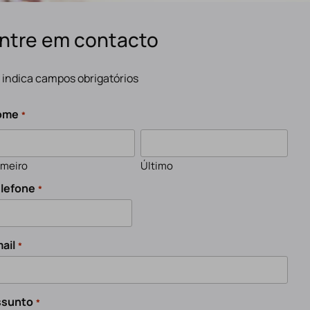
ntre em contacto
" indica campos obrigatórios
ome
*
imeiro
Último
lefone
*
ail
*
ssunto
*