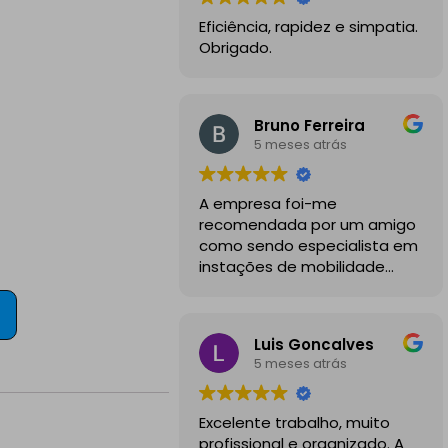
Eficiência, rapidez e simpatia.
Obrigado.
Bruno Ferreira
5 meses atrás
A empresa foi-me
recomendada por um amigo
como sendo especialista em
instações de mobilidade
elétrica e desde o inicio
foram sempre bastante
profissionais, comunicativos e
Luis Goncalves
disponiveis para todas as
5 meses atrás
minhas dúvidas.
A instalação de tomada
Excelente trabalho, muito
reforçada em garagem
profissional e organizado. A