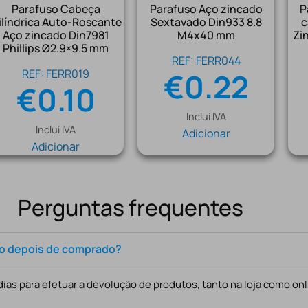
Parafuso Cabeça
Parafuso Aço zincado
P
ilíndrica Auto-Roscante
Sextavado Din933 8.8
c
Aço zincado Din7981
M4x40 mm
Zi
Phillips Ø2.9×9.5 mm
REF: FERR044
REF: FERR019
€
0.22
€
0.10
Inclui IVA
Inclui IVA
Adicionar
Adicionar
Perguntas frequentes
to depois de comprado?
ias para efetuar a devolução de produtos, tanto na loja como onl