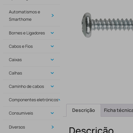
Automatismos e
Smarthome
Bornes e Ligadores
Cabos e Fios
Caixas
Calhas
Caminho de cabos
Componentes eletrónicos
Descrição
Ficha técnic
Consumiveis
Diversos
Descrição