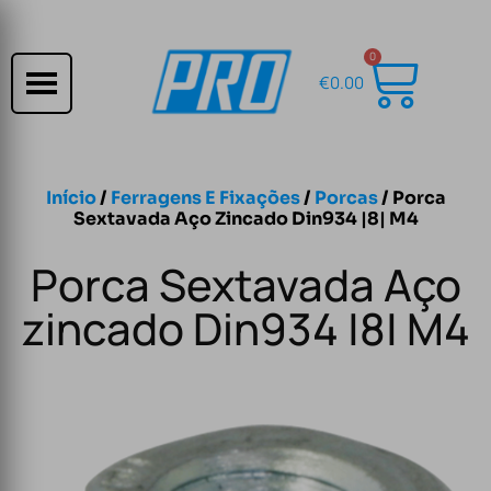
0
€
0.00
Início
/
Ferragens E Fixações
/
Porcas
/ Porca
Sextavada Aço Zincado Din934 |8| M4
Porca Sextavada Aço
zincado Din934 |8| M4