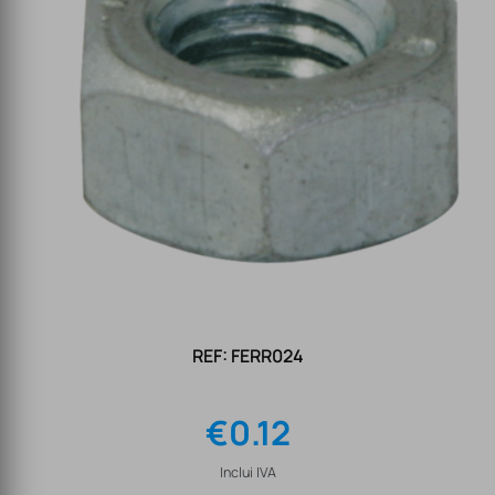
REF: FERR024
€
0.12
Inclui IVA