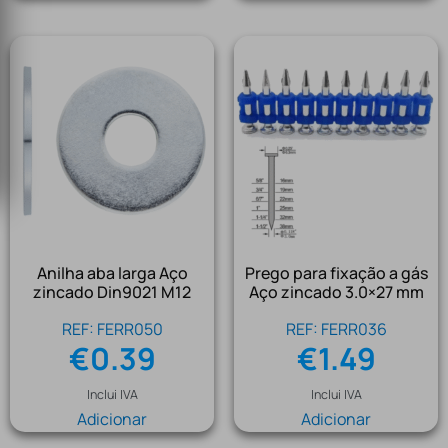
Anilha aba larga Aço
Prego para fixação a gás
zincado Din9021 M12
Aço zincado 3.0×27 mm
REF: FERR050
REF: FERR036
€
0.39
€
1.49
Inclui IVA
Inclui IVA
Adicionar
Adicionar