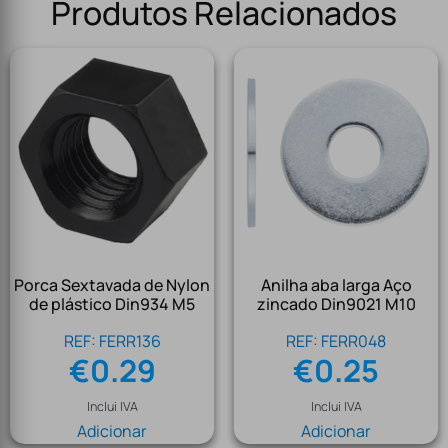
Produtos Relacionados
Porca Sextavada de Nylon
Anilha aba larga Aço
de plástico Din934 M5
zincado Din9021 M10
REF: FERR136
REF: FERR048
€
0.29
€
0.25
Inclui IVA
Inclui IVA
Adicionar
Adicionar