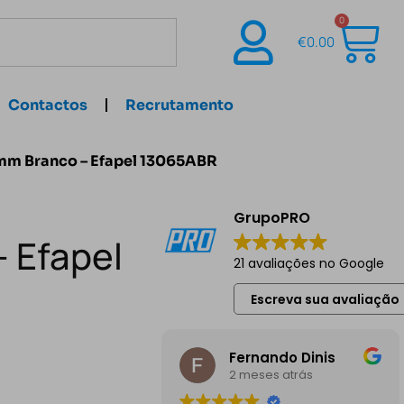
0
€
0.00
Contactos
Recrutamento
mm Branco – Efapel 13065ABR
GrupoPRO
 Efapel
21 avaliações no Google
Escreva sua avaliação
Fernando Dinis
2 meses atrás