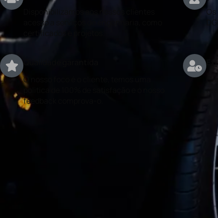
Disponibilizamos aos nossos clientes
Os 
acesso a serviços de engenharia, como
DG
certificados e projetos.
Qualidade garantida
Exp
O nosso foco é o cliente, temos uma
Con
politica de 100% de satisfação e o nosso
rea
feedback comprova-o.