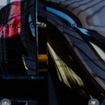
Porquê contratar-nos
O GrupoPRO pertence a um grupo empresarial com várias val
informática e programação.
Somos certificados pela DGEG, temos alvará de obras publica
um seguro de responsabilidade civil de €100.000.
Veja os nossos trabalhos
Equipa de engenharia
Téc