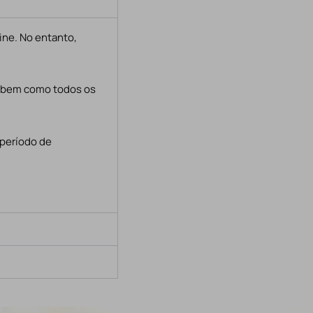
ine. No entanto,
, bem como todos os
 período de