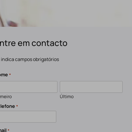
ntre em contacto
" indica campos obrigatórios
ome
*
imeiro
Último
lefone
*
ail
*