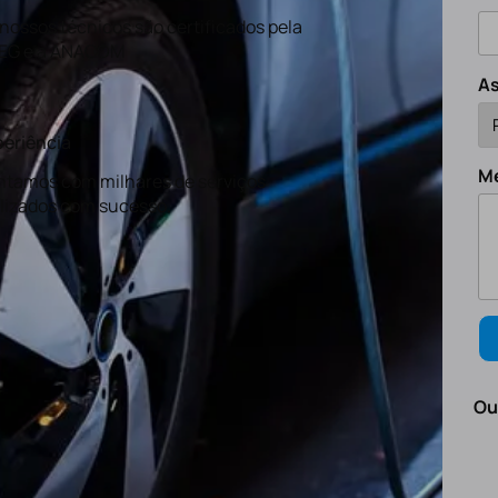
nossos técnicos são certificados pela
EG e a ANACOM
A
eriência
M
tamos com milhares de serviços
lizados com sucesso.
Ou