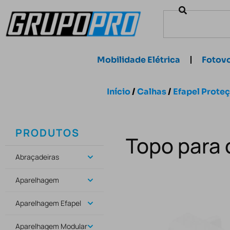
Mobilidade Elétrica
Fotovo
Início
/
Calhas
/
Efapel Prote
PRODUTOS
Topo para 
Abraçadeiras
Aparelhagem
Aparelhagem Efapel
Aparelhagem Modular