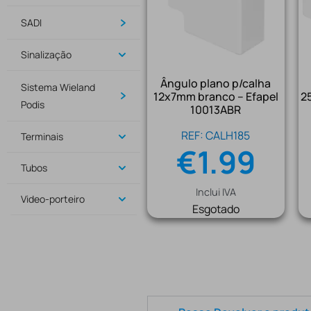
SADI
Sinalização
Ângulo plano p/calha
Sistema Wieland
12x7mm branco – Efapel
2
Podis
10013ABR
REF: CALH185
Terminais
€
1.99
Tubos
Inclui IVA
Video-porteiro
Esgotado