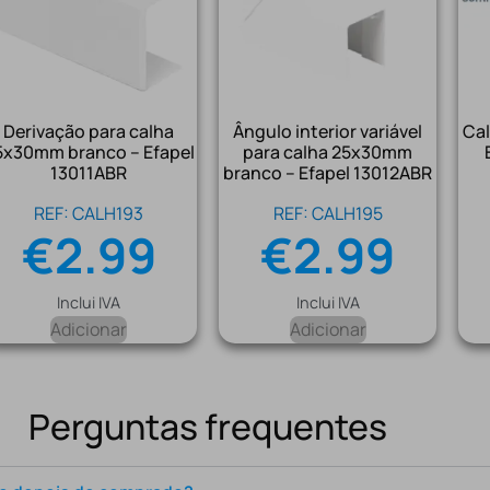
Derivação para calha
Ângulo interior variável
Ca
5x30mm branco – Efapel
para calha 25x30mm
13011ABR
branco – Efapel 13012ABR
REF: CALH193
REF: CALH195
€
2.99
€
2.99
Inclui IVA
Inclui IVA
Adicionar
Adicionar
Perguntas frequentes