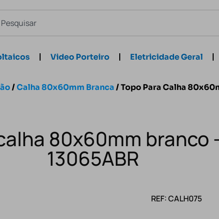
ltaicos
Video Porteiro
Eletricidade Geral
ção
/
Calha 80x60mm Branca
/ Topo Para Calha 80x60
calha 80x60mm branco –
13065ABR
REF: CALH075