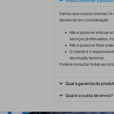
Posso Devolver o produ
Damos aos nossos clientes 14 d
deverá ter em consideração:
Não é possível efetuar a
serviços já efetuados, in
Não é possível fazer a d
O cliente é o responsáve
devolução terminar.
Poderá consultar todas as cond
Qual a garantia do produ
Qual é o custo de envio?