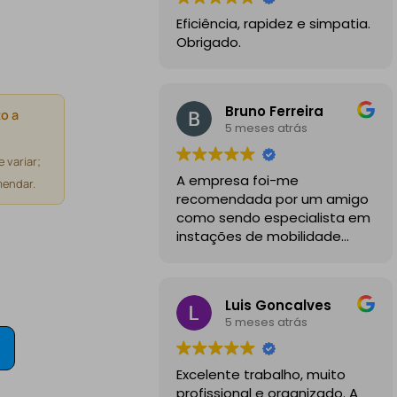
Eficiência, rapidez e simpatia.
Obrigado.
Bruno Ferreira
o a
5 meses atrás
 variar;
A empresa foi-me
endar.
recomendada por um amigo
como sendo especialista em
instações de mobilidade
elétrica e desde o inicio
foram sempre bastante
profissionais, comunicativos e
Luis Goncalves
disponiveis para todas as
5 meses atrás
minhas dúvidas.
A instalação de tomada
Excelente trabalho, muito
reforçada em garagem
profissional e organizado. A