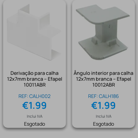
Derivação para calha
Ângulo interior para calha
12x7mm branca – Efapel
12x7mm branca – Efapel
10011ABR
10012ABR
REF: CALH002
REF: CALH186
€
1.99
€
1.99
Inclui IVA
Inclui IVA
Esgotado
Esgotado