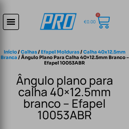
0
€
0.00
Início
/
Calhas
/
Efapel Molduras
/
Calha 40x12.5mm
Branca
/ Ângulo Plano Para Calha 40×12.5mm Branco –
Efapel 10053ABR
Ângulo plano para
calha 40×12.5mm
branco – Efapel
10053ABR