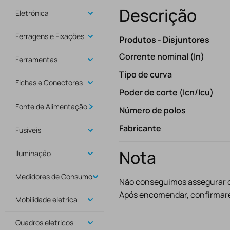
Descrição
Eletrónica
Ferragens e Fixações
Produtos - Disjuntores
Corrente nominal (In)
Ferramentas
Tipo de curva
Fichas e Conectores
Poder de corte (Icn/Icu)
Fonte de Alimentação
Número de polos
Fabricante
Fusiveis
Nota
Iluminação
Medidores de Consumo
Não conseguimos assegurar o 
Após encomendar, confirmare
Mobilidade eletrica
Quadros eletricos