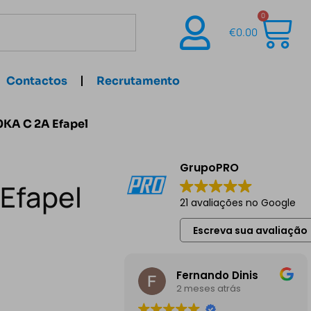
0
€
0.00
Contactos
Recrutamento
0KA C 2A Efapel
GrupoPRO
 Efapel
21 avaliações no Google
Escreva sua avaliação
Fernando Dinis
2 meses atrás