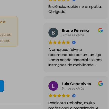
Eficiência, rapidez e simpatia.
Obrigado.
o a
Bruno Ferreira
 variar;
5 meses atrás
endar.
A empresa foi-me
recomendada por um amigo
como sendo especialista em
instações de mobilidade
elétrica e desde o inicio
foram sempre bastante
profissionais, comunicativos e
Luis Goncalves
disponiveis para todas as
5 meses atrás
minhas dúvidas.
A instalação de tomada
Excelente trabalho, muito
reforçada em garagem
profissional e organizado. A