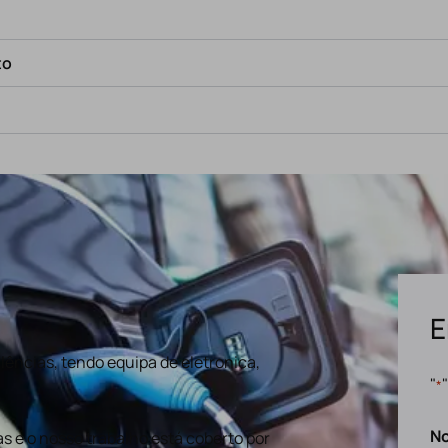
to
E
ências, tendo equipa de eletronica,
"
*
N
s e o nosso trabalho está coberto por