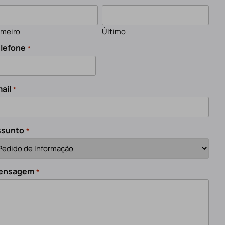
imeiro
Último
lefone
*
ail
*
ssunto
*
ensagem
*