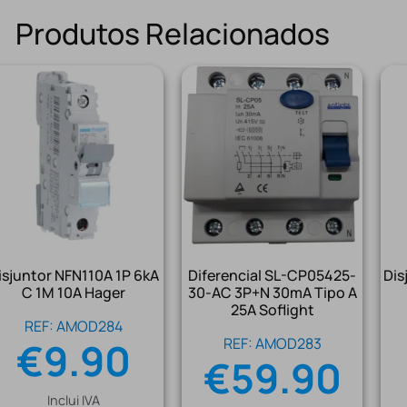
Produtos Relacionados
isjuntor NFN110A 1P 6kA
Diferencial SL-CP05425-
Dis
C 1M 10A Hager
30-AC 3P+N 30mA Tipo A
25A Soflight
REF: AMOD284
€
9.90
REF: AMOD283
€
59.90
Inclui IVA