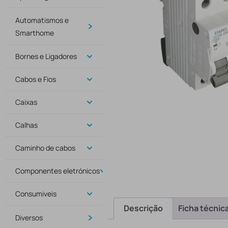
Automatismos e
Smarthome
Bornes e Ligadores
Cabos e Fios
Caixas
Calhas
Caminho de cabos
Componentes eletrónicos
Consumiveis
Descrição
Ficha técnic
Diversos