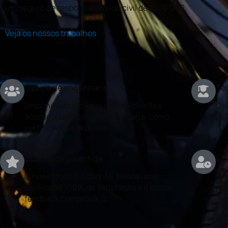
um seguro de responsabilidade civil de €100.000.
Veja os nossos trabalhos
Equipa de engenharia
Téc
Disponibilizamos aos nossos clientes
Os 
acesso a serviços de engenharia, como
DG
certificados e projetos.
Qualidade garantida
Exp
O nosso foco é o cliente, temos uma
Con
politica de 100% de satisfação e o nosso
rea
feedback comprova-o.