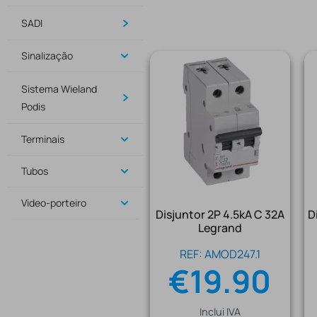
SADI
Sinalização
Sistema Wieland
Podis
Terminais
Tubos
Video-porteiro
Disjuntor 2P 4.5kA C 32A
D
Legrand
REF: AMOD247.1
€
19.90
Inclui IVA