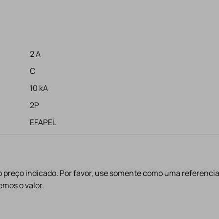
2 A
C
10 kA
2P
EFAPEL
preço indicado. Por favor, use somente como uma referencia
mos o valor.