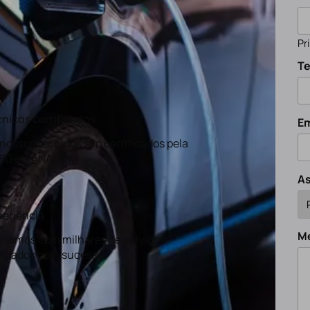
Pr
Te
nicos certificados
Em
nossos técnicos são certificados pela
EG e a ANACOM
A
eriência
M
tamos com milhares de serviços
lizados com sucesso.