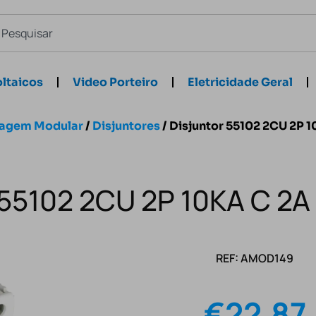
ltaicos
Video Porteiro
Eletricidade Geral
hagem Modular
/
Disjuntores
/ Disjuntor 55102 2CU 2P 1
 55102 2CU 2P 10KA C 2A
REF: AMOD149
€
22.87