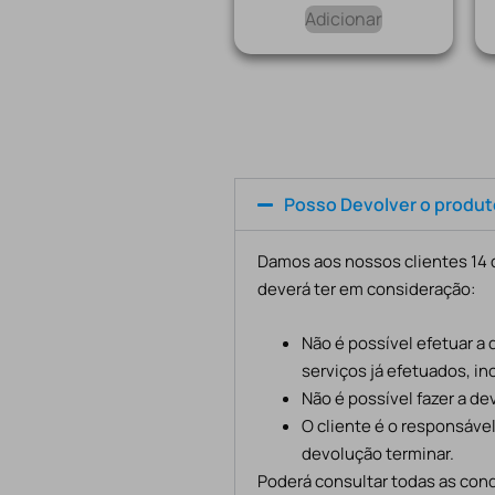
Adicionar
Posso Devolver o produ
Damos aos nossos clientes 14 d
deverá ter em consideração:
Não é possível efetuar a
serviços já efetuados, in
Não é possível fazer a d
O cliente é o responsáve
devolução terminar.
Poderá consultar todas as cond