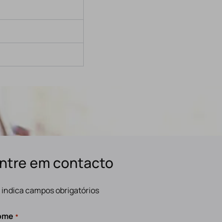
ntre em contacto
" indica campos obrigatórios
ome
*