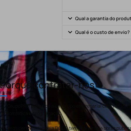
Qual a garantia do produ
Qual é o custo de envio?
Porquê contratar-nos
O GrupoPRO pertence a um grupo empresarial com várias val
informática e programação.
Somos certificados pela DGEG, temos alvará de obras publica